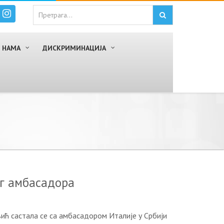
 НАМА
ДИСКРИМИНАЦИЈА
ог амбасадора
ћ састала се са амбасадором Италије у Србији