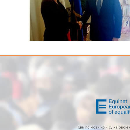
Сви појмови који су на овом