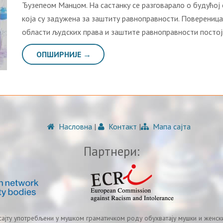
Ђузепеом Манцом. На састанку се разговарало о будућој
која су задужена за заштиту равноправности. Повереница
области људских права и заштите равноправности постој
ОПШИРНИЈЕ →
Насловна
|
Контакт
|
Мапа сајта
Партнери:
 сајту употребљени у мушком граматичком роду обухватају мушки и женски