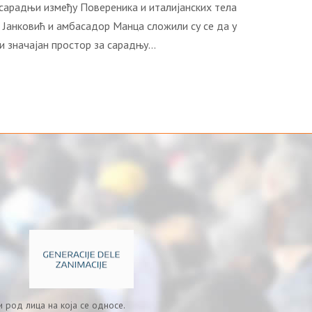
 сарадњи између Повереника и италијанских тела
 Јанковић и амбасадор Манца сложили су се да у
и значајан простор за сарадњу…
 род лица на која се односе.