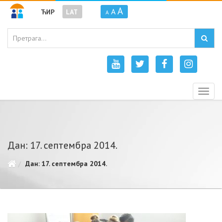
A
A
ЋИР
LAT
A
Togg
navig
Дан: 17. септембра 2014.
Дан: 17. септембра 2014.