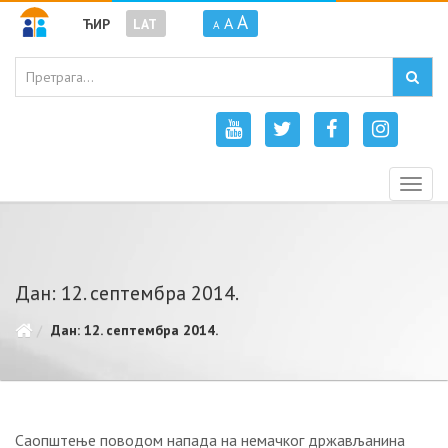
A
A
ЋИР
LAT
A
Togg
navig
Дан: 12. септембра 2014.
Дан: 12. септембра 2014.
Саопштење поводом напада на немачког држављанина