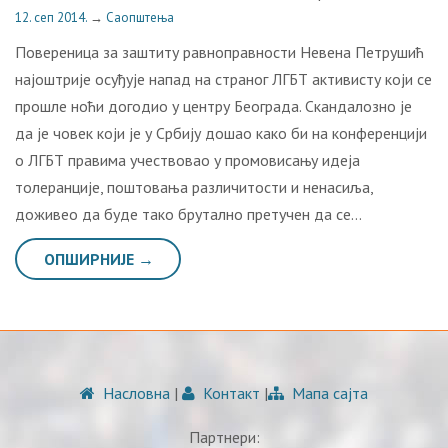
12. сеп 2014.
→
Саопштења
Пoвeрeницa зa зaштиту рaвнoпрaвнoсти Нeвeнa Пeтрушић
најоштрије осуђује напад на страног ЛГБТ активисту који се
прошле ноћи догодио у центру Београда. Скандалозно је
да је човек који је у Србију дошао како би на конференцији
о ЛГБТ правима учествовао у промовисању идеја
толеранције, поштовања различитости и ненасиља,
доживео да буде тако брутално претучен да се…
ОПШИРНИЈЕ →
Насловна
|
Контакт
|
Мапа сајта
Партнери: