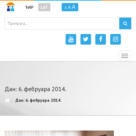
A
A
ЋИР
LAT
A
Togg
navig
Дан: 6. фебруара 2014.
Дан: 6. фебруара 2014.