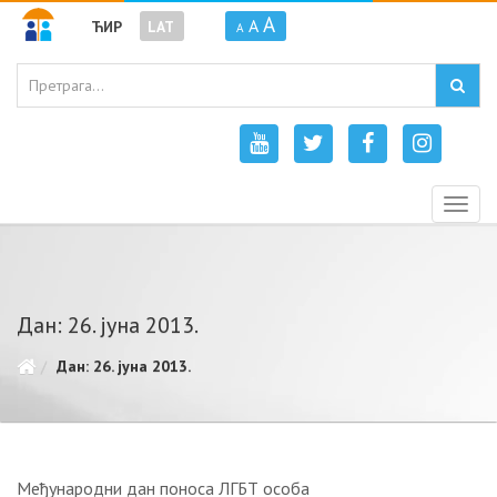
A
A
ЋИР
LAT
A
Togg
navig
Дан: 26. јуна 2013.
Дан: 26. јуна 2013.
Међународни дан поноса ЛГБТ особа