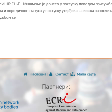
 МИШЉЕЊЕ Мишљење је донето у поступку поводом притужбе коју
ола и породичног статуса у поступку утврђивања вишка запослен
тужбом се…
Насловна
|
Контакт
|
Мапа сајта
Партнери: