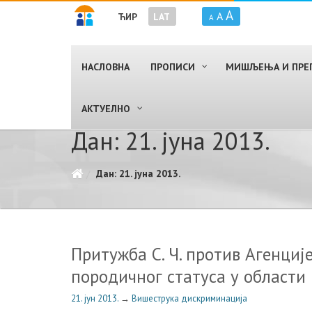
A
A
ЋИР
LAT
A
НАСЛОВНА
ПРОПИСИ
МИШЉЕЊА И ПРЕ
AКТУЕЛНО
Дан: 21. јуна 2013.
Дан: 21. јуна 2013.
Притужба С. Ч. против Агенциј
породичног статуса у област
21. јун 2013.
→
Вишеструка дискриминација