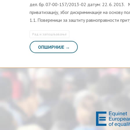
дел. бр. 07-00-157/2013-02 датум: 22. 6. 2013.
приватизацију, због дискриминације на основу п
1.1. Повереници за заштиту равноправности при
Рaд и зaпoшљaвaњe
ОПШИРНИЈЕ →