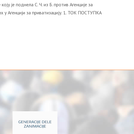
 je поднелa С. Ч. из Б. против Агенције за
их у Агенцији за приватизацију. 1. ТОК ПОСТУПКА