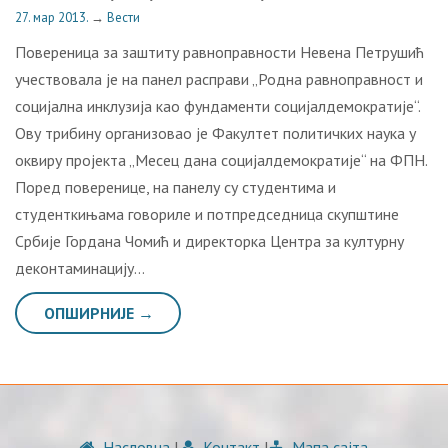
27. мар 2013.
→
Вести
Повереница за заштиту равноправности Невена Петрушић
учествовала је на панел расправи „Родна равноправност и
социјална инклузија као фундаменти социјалдемократије“.
Ову трибину организовао је Факултет политичких наука у
оквиру пројекта „Месец дана социјалдемократије“ на ФПН.
Поред поверенице, на панелу су студентима и
студенткињама говориле и потпредседница скупштине
Србије Гордана Чомић и директорка Центра за културну
деконтаминацију…
ОПШИРНИЈЕ →
Насловна
|
Контакт
|
Мапа сајта