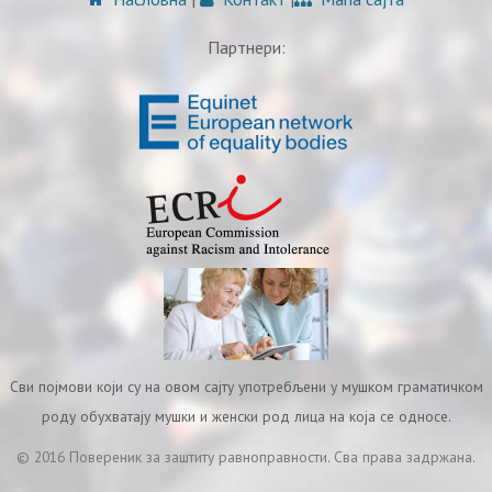
Партнери:
Сви појмови који су на овом сајту употребљени у мушком граматичком
роду обухватају мушки и женски род лица на која се односе.
© 2016 Повереник за заштиту равноправности. Сва права задржана.