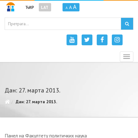
A
A
ЋИР
LAT
A
Togg
navig
Дан: 27. марта 2013.
Дан: 27. марта 2013.
Панел на Факултету политичких наука