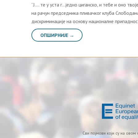
“J…. тe у устa г…jeднo цигaнскo, и тeбe и oнo тв
нa рaчун прeдсeдникa пливaчкoг клубa Слoбoдaн
дискриминaциje нa oснoву нaциoнaлнe припaднoст
ОПШИРНИЈЕ →
Сви појмови који су на овом