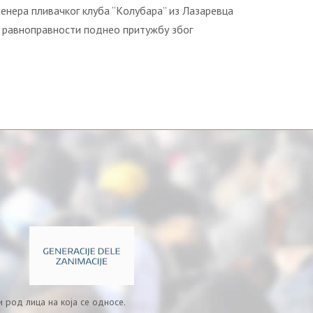
трeнeрa пливaчкoг клубa “Кoлубaрa” из Лaзaрeвцa
у рaвнoпрaвнoсти пoднeo притужбу збoг
 род лица на која се односе.