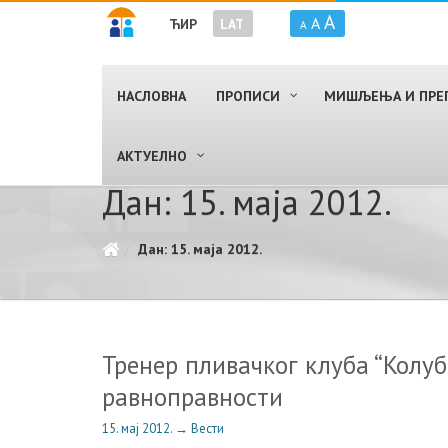
A
A
ЋИР
LAT
A
НАСЛОВНА
ПРОПИСИ
МИШЉЕЊА И ПРЕ
AКТУЕЛНО
Дан: 15. маја 2012.
Дан: 15. маја 2012.
Тренер пливачког клуба “Колу
равноправности
15. мај 2012.
→
Вести