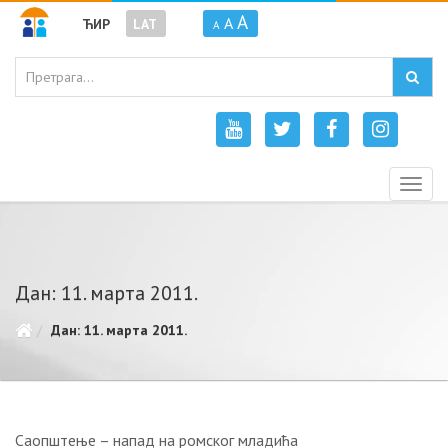
A
A
ЋИР
LAT
A
Togg
navig
Дан: 11. марта 2011.
Дан: 11. марта 2011.
Саопштење – напад на ромског младића