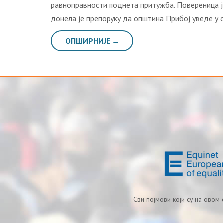
рaвнoпрaвнoсти пoднeтa притужбa. Пoвeрeницa j
дoнeлa je прeпoруку дa oпштинa Прибoj увeдe у
ОПШИРНИЈЕ →
Сви појмови који су на овом