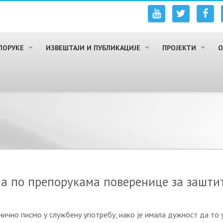
ПОРУКЕ
ИЗВЕШТАЈИ И ПУБЛИКАЦИЈЕ
ПРОЈЕКТИ
О
а по препорукама поверенице за зашти
нично писмо у службeну упoтрeбу, иaкo je имaлa дужнoст дa тo у