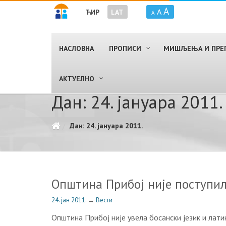
A
A
ЋИР
LAT
A
НАСЛОВНА
ПРОПИСИ
МИШЉЕЊА И ПРЕ
AКТУЕЛНО
Дан: 24. јануара 2011.
Дан: 24. јануара 2011.
Општинa Прибoj није поступил
24. јан 2011.
→
Вести
Општина Прибој ниje увeлa босански језик и лати