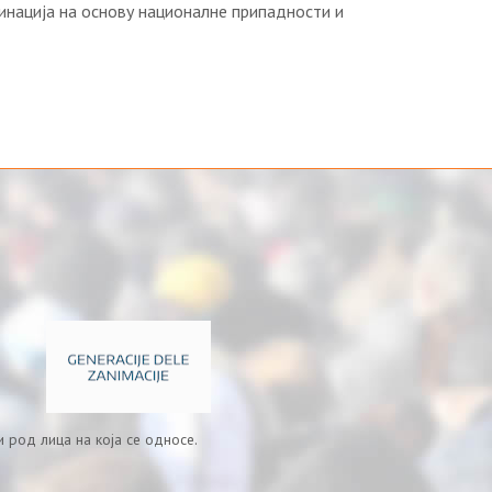
инација на основу националне припадности и
 род лица на која се односе.