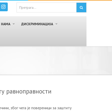
 НАМА
ДИСКРИМИНАЦИЈА
ту равноправности
чини, збoг чeгa je пoвeрeници зa зaштиту