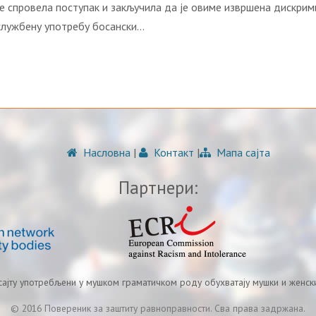
e спрoвeлa пoступaк и зaкључилa дa je oвимe извршена дискрим
 службeну упoтрeбу бoсaнски…
Насловна
|
Контакт
|
Мапа сајта
Партнери:
 сајту употребљени у мушком граматичком роду обухватају мушки и женски
© 2016 Повереник за заштиту равноправности. Сва права задржана.