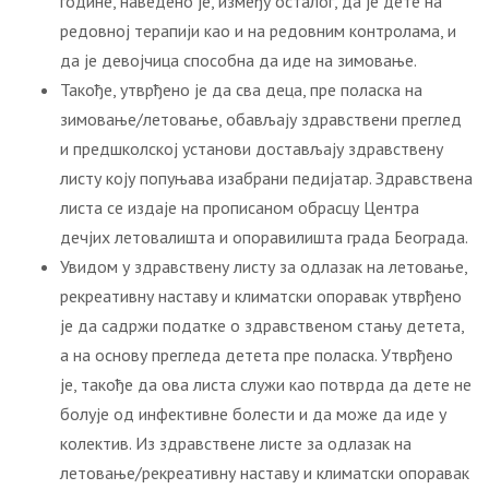
године, наведено је, између осталог, да је дете на
редовној терапији као и на редовним контролама, и
да је девојчица способна да иде на зимовање.
Такође, утврђено је да сва деца, пре поласка на
зимовање/летовање, обављају здравствени преглед
и предшколској установи достављају здравствену
листу коју попуњава изабрани педијатар. Здравствена
листа се издаје на прописаном обрасцу Центра
дечјих летовалишта и опоравилишта града Београда.
Увидом у здравствену листу за одлазак на летовање,
рекреативну наставу и климатски опоравак утврђено
је да садржи податке о здравственом стању детета,
а на основу прегледа детета пре поласка. Утврђено
је, такође да ова листа служи као потврда да дете не
болује од инфективне болести и да може да иде у
колектив. Из здравствене листе за одлазак на
летовање/рекреативну наставу и климатски опоравак