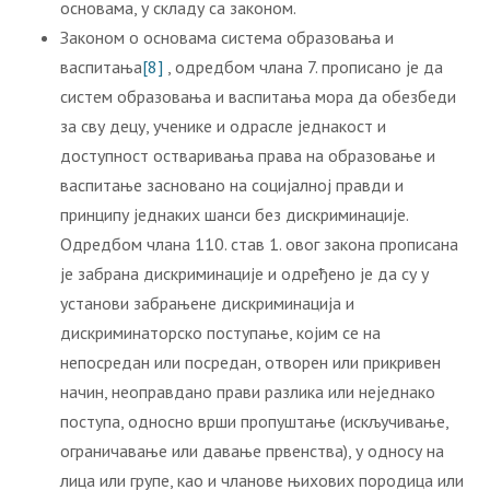
основама, у складу са законом.
Законом о основама система образовања и
васпитања
[8]
, одредбом члана 7. прописано је да
систем образовања и васпитања мора да обезбеди
за сву децу, ученике и одрасле једнакост и
доступност остваривања права на образовање и
васпитање засновано на социјалној правди и
принципу једнаких шанси без дискриминације.
Одредбом члана 110. став 1. овог закона прописана
је забрана дискриминације и одређено је да су у
установи забрањене дискриминација и
дискриминаторско поступање, којим се на
непосредан или посредан, отворен или прикривен
начин, неоправдано прави разлика или неједнако
поступа, односно врши пропуштање (искључивање,
ограничавање или давање првенства), у односу на
лица или групе, као и чланове њихових породица или