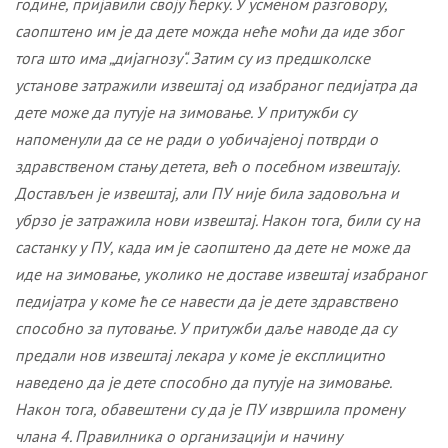
године
,
пријавили своју ћерку. У усменом разговору,
саопштено им је да дете можда неће моћи да иде због
тога што има „дијагнозу“. Затим су из предшколске
установе затражили извештај од изабраног педијатра да
дете може да путује на зимовање. У притужби су
напоменули да се не ради о уобичајеној потврди о
здравственом стању детета, већ о посебном извештају.
Достављен је извештај, али ПУ није била задовољна и
убрзо је затражила нови
извештај
. Након тога, били су на
састанку у ПУ, када им је саопштено да дете не може да
иде на зимовање, уколико не доставе извештај изабраног
педијатра у коме ће се навести да је дете здравствено
способно за путовање. У притужби даље наводе да су
предали нов извештај лекара у коме је експлицитно
наведено да је дете способно да путуј
е
на зимовање.
Након тога, обавештени су да је ПУ извршила промену
члана 4. Правилника о организацији и начину