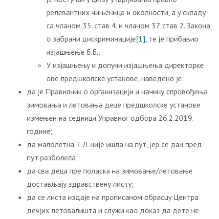
релевантних чињеница и околности, a у складу
са чланом 35. став 4. и чланом 37. став 2. Закона
о забрани дискриминације
[1]
, те је прибавио
изјашњење Б.Б..
У изјашњењу и допуни изјашњења директорке
ове предшколске установе, наведено је:
да је Правилник о организацији и начину спровођења
зимовања и летовања деце предшколске установе
измењен на седници Управног одбора 26.2.2019.
године;
да малолетна Т.Л. није ишла на пут, јер се дан пред
пут разболела;
да сва деца пре поласка на зимовање/летовање
достављају здравствену листу;
да се листа издаје на прописаном обрасцу Центра
дечјих летовалишта и служи као доказ да дете не