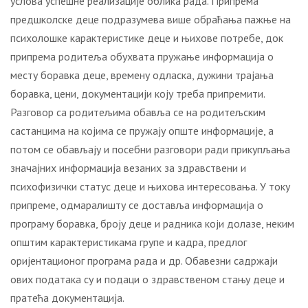
услова успешне реализације облика рада. Припрема
предшколске деце подразумева више обраћања пажње на
психолошке карактеристике деце и њихове потребе, док
припрема родитеља обухвата пружање информација о
месту боравка деце, времену одласка, дужини трајања
боравка, цени, документацији коју треба припремити.
Разговор са родитељима обавља се на родитељским
састанцима на којима се пружају опште информације, а
потом се обављају и посебни разговори ради прикупљања
значајних информација везаних за здравствени и
психофизички статус деце и њихова интересовања. У току
припреме, одмаралишту се доставља информација о
програму боравка, броју деце и радника који долазе, неким
општим карактеристикама групе и кадра, предлог
оријентационог програма рада и др. Обавезни садржаји
ових података су и подаци о здравственом стању деце и
пратећа документација.