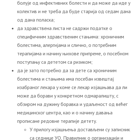
болује од инфективних болести и да може да иде у
колектив и не треба да буде старија од седам дана
од дана поласка;
да здравствена листа не садржи податке о
специфичним здравственим стањима: хроничним
болестима, алергијама и слично, о потребним
терапијама и начину њихове припреме, о посебном
поступању са дететом са ризиком;
да је зато потребно да за дете са хроничним
болестима и стањима има посебан извештај
изабраног лекара у коме се лекар изјашњава да ли
може да борави у конкретном одмаралишту, с
обзиром на дужину боравка и удаљеност од већег
медицинског центра, као и о начину давања
прописане редовне терапије детету.
У прилогу изјашњења достављени су записник
са седнице УО, Правилник о организацији и