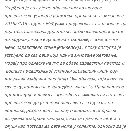
Утврђено је да су је по објављеном позиву ове
предшколске установе родитељи пријавили за зимовање
2018/2019. године.
Међутим, предшколаска установа је од
родитеља захтевала додатне лекарске извештаје, који би
потврдили да може да иде на зимовање, с обзиром на
њено здравствено стање (епилепсија). У току поступка је
утврђено да сва деца
која иду на зимовање/летовање,
морају пре одласка на пут да обаве здравстени преглед и
доставе предшколској установи здравстену листу, коју
попуњава изабрани педијатар. Ова обавеза, која важи за
сву децу, прописана је одредбом члана 16. Правилника о
организацији и начину спровођења зимовања и летовања
предшколске деце.
Здравствену листу за одлазак на
летовање, рекреативну наставу и климатски опоравак
испуњава изабрани педијатар, након прегледа детета и
служи као потврд
a
да дете може у колектив, односно да је