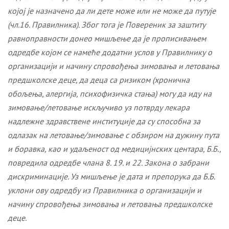
којој је назначено да ли дете може или не може да путује
(чл.16. Правилника). Због тога је Повереник за заштиту
равноправности донео мишљење да је прописивањем
одредбе којом се намеће додатни услов у Правилнику о
организацији и начину спровођења зимовања и летовања
предшколске деце, да деца са ризиком (хронична
обољења, алергија, психофизичка стања) могу да иду на
зимовање/летовање искључиво уз потврду лекара
надлежне здравствене институције да су способна за
одлазак на летовање/зимовање с обзиром на дужину пута
и боравка, као и удаљеност од медицијнских центара, Б.Б.,
повредила одредбе члана 8. 19. и 22. Закона о забрани
дискриминације. Уз мишљење је дата и препорука да Б.Б.
уклони ову одредбу из Правилника о организацији и
начину спровођења зимовања и летовања предшколске
деце
.