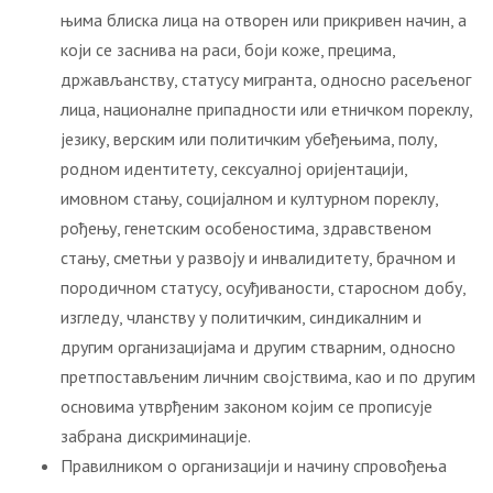
њима блиска лица на отворен или прикривен начин, а
који се заснива на раси, боји коже, прецима,
држављанству, статусу мигранта, односно расељеног
лица, националне припадности или етничком пореклу,
језику, верским или политичким убеђењима, полу,
родном идентитету, сексуалној оријентацији,
имовном стању, социјалном и културном пореклу,
рођењу, генетским особеностима, здравственом
стању, сметњи у развоју и инвалидитету, брачном и
породичном статусу, осуђиваности, старосном добу,
изгледу, чланству у политичким, синдикалним и
другим организацијама и другим стварним, односно
претпостављеним личним својствима, као и по другим
основима утврђеним законом којим се прописује
забрана дискриминације.
Правилником о организацији и начину спровођења