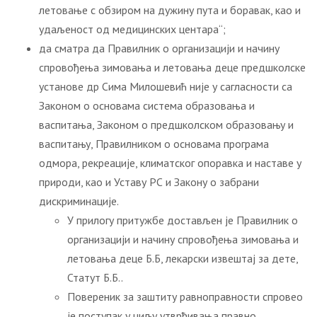
летовање с обзиром на дужину пута и боравак, као и
удаљеност од медицинских центара“;
да сматра да Правилник о организацији и начину
спровођења зимовања и летовања деце предшколске
установе др Сима Милошевић није у сагласности са
Законом о основама система образовања и
васпитања, Законом о предшколском образовању и
васпитању, Правилником о основама програма
одмора, рекреације, климатског опоравка и наставе у
природи, као и Уставу РС и Закону о забрани
дискриминације.
У прилогу притужбе достављен је Правилник о
организацији и начину спровођења зимовања и
летовања деце Б.Б, лекарски извештај за дете,
Статут Б.Б..
Повереник за заштиту равноправности спровео
је поступак у циљу утврђивања правно