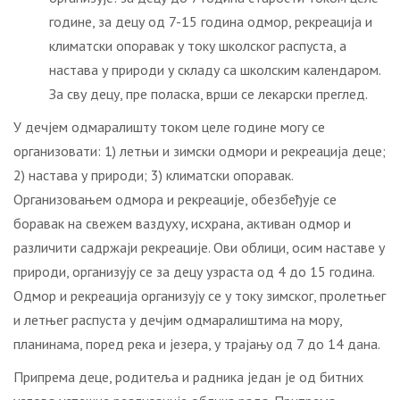
године, за децу од 7-15 година одмор, рекреација и
климатски опоравак у току школског распуста, а
настава у природи у складу са школским календаром.
За сву децу, пре поласка, врши се лекарски преглед.
У дечјем одмаралишту током целе године могу се
организовати: 1) летњи и зимски одмори и рекреација деце;
2) настава у природи; 3) климатски опоравак.
Организовањем одмора и рекреације, обезбеђује се
боравак на свежем ваздуху, исхрана, активан одмор и
различити садржаји рекреације. Ови облици, осим наставе у
природи, организују се за децу узраста од 4 до 15 година.
Одмор и рекреација организују се у току зимског, пролетњег
и летњег распуста у дечјим одмаралиштима на мору,
планинама, поред река и језера, у трајању од 7 до 14 дана.
Припрема деце, родитеља и радника један је од битних