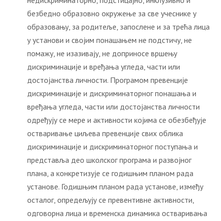
недискриминаторно, подстицајно, инклузивно и
безбедно образовно окружење за све учеснике у
образовању, за родитеље, запослене и за трећа лица
у установи и својим понашањем не подстичу, не
помажу, не изазивају, не доприносе вршењу
дискриминације и вређања угледа, части или
достојанства личности. Програмом превенције
дискриминације и дискриминаторног понашања и
вређања угледа, части или достојанства личности
одређују се мере и активности којима се обезбеђује
остваривање циљева превенције свих облика
дискриминације и дискриминаторног поступања и
представља део школског програма и развојног
плана, а конкретизује се годишњим планом рада
установе. Годишњим планом рада установе, између
осталог, опредељују се превентивне активности,
одговорна лица и временска динамика остваривања