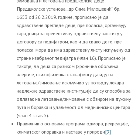
зимовања и летовања предшколске деце
Предшколскe установа „др Сима Милошевић“ бр.
1653 od 26.2.2019. године, прописано је да
здравствене прегледе деце, пре поласка, организују
сарадници за превентивну-здравствену заштиту у
договору са педијатром, као и да свако дете, пре
поласка, мора да има здравствену листу испуњену од
стране изабраног педијатра (члан 16). Прописано је
такође, да деца са ризиком (хронична обољења,
алергије, психофизичка стања) могу да иду на
летовање/зимовање искључиво уз потврду лекара
надлежне здравствене институције да су способна за
одлазак на летовање/зимовање с обзиром на дужину
пута и боравка и удаљеност од медицинских центара
(члан 4. став 5).
Правилник о основама програма одмора, рекреације,
климатског опоравка и наставе у природи
[9]