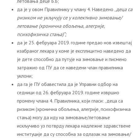
летовања деце Б.Б;
да је у овом Правилнику у члану 4. Наведено „
деца са
ризиком не укључују се у колективно
зимовање/
летовање
(хронична обољења, алегрије,
психофизичка стања)“;
да је 25. фебруара 2019. године предао нов извештај
изабраног лекара у коме је експлицитно наведено да
је дете способно да путујe на зимовање и писмено
затражио од ПУ да се наведени члан правилника
уклони;
да га је ПУ обавестила да је Управни одбор на
седници од 26. фебруара 2019. године извршио
промену члана 4. Правилника, који гласи: „деца са
ризиком (хронична обољења, алегрије, психофизичка
стања) могу да иду на зимовање/летовање
искључиво уз потврду лекара надлежне здравствене
институције да су способна за одлазак на зимовање/