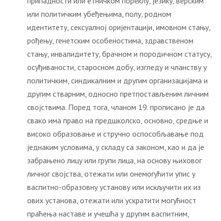
припадности или етничком пореклу, језику, верским
или политичким убеђењима, полу, родном
идентитету, сексуалној оријентацији, имовном стању,
рођењу, генетским особеностима, здравственом
стању, инвалидитету, брачном и породичном статусу,
осуђиваности, старосном добу, изгледу и чланству у
политичким, синдикалним и другим организацијама и
другим стварним, односно претпостављеним личним
својствима. Поред тога, чланом 19. прописано је да
свако има право на предшколско, основно, средње и
високо образовање и стручно оспособљавање под
једнаким условима, у складу са законом, као и да је
забрањено лицу или групи лица, на основу њиховог
личног својства, отежати или онемогућити упис у
васпитно-образовну установу или искључити их из
ових установа, отежати или ускратити могућност
праћења наставе и учешћа у другим васпитним,