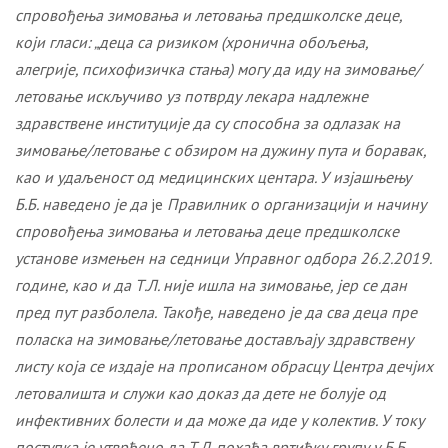
спровођења зимовања и летовања предшколске деце,
који гласи: „деца са ризиком (хронична обољења,
алегрије, психофизичка стања) могу да иду на зи
м
овање/
летовање искључиво уз потврду лекара надлежне
здравствене институције да су способна за одлазак на
зимовање/летовање с обзиром на дужину пута и боравак,
као и удаљеност од медицинских центара. У изјашњењу
Б.Б. наведено је да
је
Правилник о организацији и начину
спровођења зимовања и летовања деце предшколске
установе измењен на седници Управног одбора 26.2.2019.
године, као и да Т.Л. није ишла на зимовање, јер се дан
пред пут разболела.
Такође, наведено је да сва деца пре
поласка на зимовање/летовање достављају здравствену
листу
која се издаје на прописаном обрасцу Центра дечјих
летовалишта и служи као доказ да дете не болује од
инфективних болести и да може да иде у колектив. У току
поступка је утврђено да Т.Л. похађа
вртићку групу у
Б.Б..