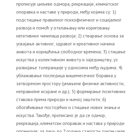
прописује циљеве одмора, рекреације, климатског
опоравка и наставе у природи, међу којима су: 1)
подстицање правилног психофизичког и социјалног
развоја и помоћ у отклањању или кориговању
негативних чинилаца развоја; 2) стварање основа за
усвајање активног, здравог и креативног начина
живота и коришћења слободног времена; 3) стицање
искуства у колективном животу и заједништву, уз
развијање толеранције у односима међу људима; 4)
ублажавање последица вишемесечног боравка у
затвореном простору (умањене физичке активности,
неправилне исхране и др.); 5) формирање позитивних
ставова према природи и њеној заштити; 6)
обогаћивање постојећих и стицање нових знања и
искуства. Такође, прописано је да се одмор,
рекреација, климатски опоравак и настава у природи
организује: за децу до 7 година старости током целе