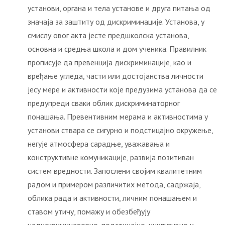
установи, органа и тела установе и друга питања од
значаја за заштиту од дискриминације. Установа, у
смислу овог акта јесте предшколска установа,
основна и средња школа и дом ученика. Правилник
прописује да превенција дискриминације, као и
вређање угледа, части или достојанства личности
јесу мере и активности које предузима установа да се
предупреди сваки облик дискриминаторног
понашања. Превентивним мерама и активностима у
установи ствара се сигурно и подстицајно окружење,
негује атмосфера сарадње, уважавања и
конструктивне комуникације, развија позитиван
систем вредности. Запослени својим квалитетним
радом и примером различитих метода, садржаја,
облика рада и активности, личним понашањем и
ставом утичу, помажу и обезбеђују