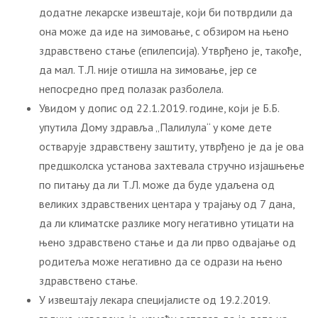
додатне лекарске извештаје, који би потврдили да
она може да иде на зимовање, с обзиром на њено
здравствено стање (епилепсија). Утврђено је, такође,
да мал. Т.Л. није отишла на зимовање, јер се
непосредно пред полазак разболела.
Увидом у допис од 22.1.2019. године, који је Б.Б.
упутила Дому здравља „Палилула“ у коме дете
остварује здравствену заштиту, утврђено је да је ова
предшколска установа захтевала стручно изјашњењe
по питању да ли Т.Л. може да буде удаљена од
великих здравствених центара у трајању од 7 дана,
да ли климатске разлике могу негативно утицати на
њено здравствено стање и да ли прво одвајање од
родитеља може негативно да се одрази на њено
здравствено стање.
У извештају лекара специјалисте од 19.2.2019.