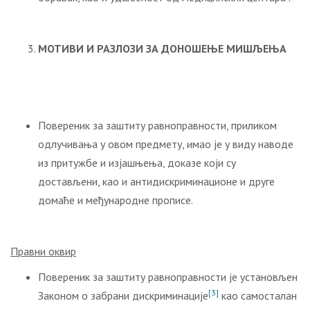
МОТИВИ И РАЗЛОЗИ ЗА ДОНОШЕЊЕ МИШЉЕЊА
Повереник за заштиту равноправности, приликом
одлучивања у овом предмету, имао је у виду наводе
из притужбе и изјашњења, доказе који су
достављени, као и антидискриминационе и друге
домаће и међународне прописе.
Правни оквир
Повереник за заштиту равноправности је установљен
[3]
Законом о забрани дискриминације
као самосталан