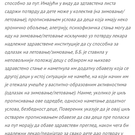
способно за пут. Имајући у виду да здтавстена листа
садржи потврду да дете може у колектив (на зимовање/
летовање), прописивањем услова да деца која имају неко
хронично обољење, алегрију, психофизичка стања могу да
иду на зимовање/летовање искључиво уз потврду лекара
надлежне здравствене институције да су способна за
одлазак на летовање/зимовање, Б.Б. је
ставила у
неповољнији положај децу
с обзиром на њихово
здравстено стање и наметнула им додатну обавезу која се
другој деци у истој ситуацији не намеће, на који начин им
је отежала учешће у васпитно-образовним активностима
(одлазак на зимовање/летовање).
Наиме, уколико је циљ
прописивања ове одредбе, односно наметање додатног
услова, безбедност деце, Повереник указује да је овај циљ
остварен прописивањем обавезе да сва деца пре поласка
на пут морају да об
a
ве здравстеви преглед, након чега би
надлежни лекар/педијатар за свако дете дао потврду у