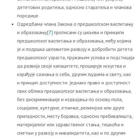
дететових родитеља, односно старатеља и чланова
породице.
Одредбама члана Закона о предшколском васпитању
и образовању
[7]
прописани су циљеви и принципи
предшколског васпитања и образовања, међу којима
је и подршка целовитом развоју и добробити детета
предшколског узраста, пружањем услова и подстицаја
да развија своје капацитете, проширује искуства и
израђује сазнања о себи, другим људима и свету, као
и принцип доступности: једнако право и доступност
свих облика предшколског васпитања и образовања,
без дискриминације и издвајања по основу пола,
социјалне, културне, етничке, религијске или друге
припадности, месту боравка, односно пребивалишта,
материјалног или здравственог стања, тешкоћа и
сметњи у развоју и инвалидитета, као и по другим