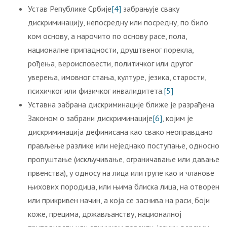
Устав Републике Србије
[4]
забрањује сваку
дискриминацију, непосредну или посредну, по било
ком основу, а нарочито по основу расе, пола,
националне припадности, друштвеног порекла,
рођења, вероисповести, политичког или другог
уверења, имовног стања, културе, језика, старости,
психичког или физичког инвалидитета.
[5]
Уставна забрана дискриминације ближе је разрађена
Законом о забрани дискриминације
[6]
, којим је
дискриминација дефинисана као свако неоправдано
прављење разлике или неједнако поступање, односно
пропуштање (искључивање, ограничавање или давање
првенства), у односу на лица или групе као и чланове
њихових породица, или њима блиска лица, на отворен
или прикривен начин, а која се заснива на раси, боји
коже, прецима, држављанству, националној