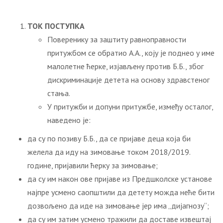
ТОК ПОСТУПКА
Поверенику за заштиту равноправности
притужбом се обратио А.А., коју је поднео у име
малолетне ћерке, изјављену против Б.Б., због
дискриминације детета на основу здравстеног
стања.
У притужби и допуни притужбе, између осталог,
наведено је:
да су по позиву Б.Б., да се пријаве деца која би
желела да иду на зимовање током 2018/2019.
године, пријавили ћерку за зимовање;
да су им након ове пријаве из Предшколске установе
најпре усмено саопштили да детету можда неће бити
дозвољено да иде на зимовање јер има „дијагнозу“;
да су им затим усмено тражили да доставе извештај