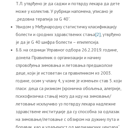
Т.Л. утврђено је да саджи и потврду лекара да дете
може у колектив. У рубрици напомена, уписано је
„редовна терапија за G 40“.
Увидом у Међународну статистичку класификацију
болести и сродних здравствених стања
[2]
, утврђено
је да је G 40 шифра болести – епилепсија.
Б.Б. на седници Управног одбора 26.2.2019. године,
донела Правилник о организацији и начину
спровођења зимовања и летовања предшколске
деце, који је истоветан са правилником из 2003.
године, осим у члану 4, у коме је измењен став 5. који
гласи: деца са ризиком (хронична обољења, алегрије,
психофизичка стања) могу да иду на зимовање/
летовање искључиво уз потврду лекара надлежне
здравствене институције да су способна за одлазак
на зимовање/летовање с обзиром на дужину пута и
боравак, као и удаљеност од медицинских центара“.