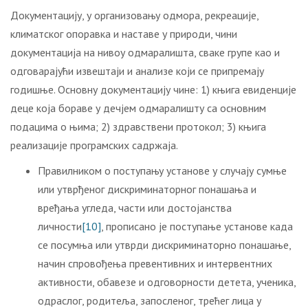
Документацију, у организовању одмора, рекреације,
климатског опоравка и наставе у природи, чини
документација на нивоу одмаралишта, сваке групе као и
одговарајући извештаји и анализе који се припремају
годишње. Основну документацију чине: 1) књига евиденције
деце која бораве у дечјем одмаралишту са основним
подацима о њима; 2) здравствени протокол; 3) књига
реализације програмских садржаја.
Правилником о поступању установе у случају сумње
или утврђеног дискриминаторног понашања и
вређања угледа, части или достојанства
личности
[10]
, прописано је поступање установе када
се посумња или утврди дискриминаторно понашање,
начин спровођења превентивних и интервентних
активности, обавезе и одговорности детета, ученика,
одраслог, родитеља, запосленог, трећег лица у