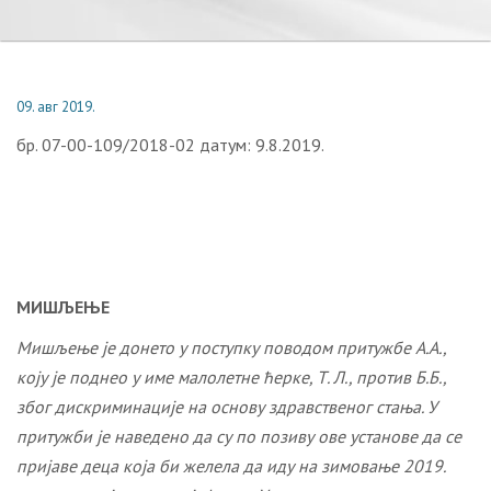
09. авг 2019.
бр. 07-00-109/2018-02 датум: 9.8.2019.
МИШЉЕЊЕ
Мишљење је донето у поступку поводом притужбе
А.А.,
коју је поднео у име малолетне ћерке, Т. Л., против Б.Б.,
због дискриминације на основу здравственог стања. У
притужби је наведено да
су
по
позиву ове установе да се
пријаве деца која би желела да иду на зимовање 2019.