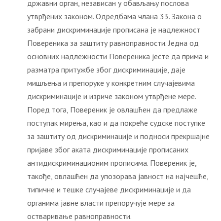
државни орган, независан у обављању послова
утврђених законом. Одредбама члана 33. Закона о
забрани дискриминације прописана је надлежност
Повереника за заштиту равноправности. Једна од
основних надлежности Повереника јесте да прима и
разматра притужбе због дискриминације, даје
мишљења и препоруке у конкретним случајевима
дискриминације и изриче законом утврђене мере.
Поред тога, Повереник је овлашћен да предлаже
поступак мирења, као и да покреће судске поступке
за заштиту од дискриминације и подноси прекршајне
пријаве због аката дискриминације прописаних
антидискриминационим прописима. Повереник је,
такође, овлашћен да упозорава јавност на најчешће,
типичне и тешке случајеве дискриминације и да
органима јавне власти препоручује мере за
остваривање равноправности.