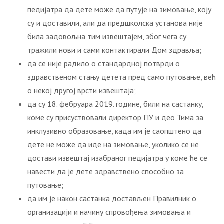
педијатра да дете може да путује на зимовање, коју
су и доставили, али да предшколска установа није
била задовољна тим извештајем, због чега су
тражили нови и сами контактирали Дом здравља;
да се није радило о стандардној потврди о
здравственом стању детета пред само путовање, већ
о некој другој врсти извештаја;
да су 18. фебруара 2019. године, били на састанку,
коме су присуствовали директор ПУ и део Тима за
инклузивно образовање, када им је саопштено да
дете не може да иде на зимовање, уколико се не
достави извештај изабраног педијатра у коме ће се
навести да је дете здравствено способно за
путовање;
да им је након састанка достављен Правилник о
организацији и начину спровођења зимовања и