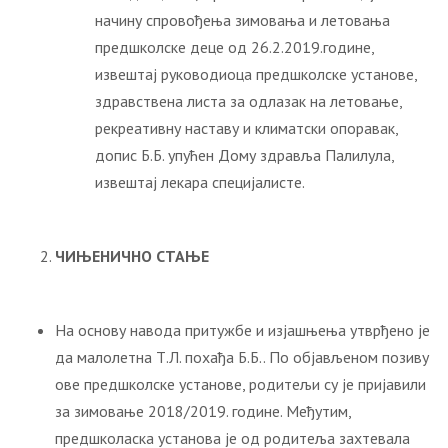
начину спровођења зимовања и летовања
предшколске деце од 26.2.2019.године,
извештај руководиоца предшколске установе,
здравствена листа за одлазак на летовање,
рекреативну наставу и климатски опоравак,
допис Б.Б. упућен Дому здравља Палилула,
извештај лекара специјалисте.
ЧИЊЕНИЧНО СТАЊЕ
На основу навода притужбе и изјашњења утврђено је
да малолетна Т.Л. похађа Б.Б.. По објављеном позиву
ове предшколске установе, родитељи су је пријавили
за зимовање 2018/2019. године. Међутим,
предшколаска установа је од родитеља захтевала