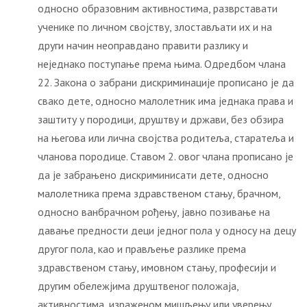
односно образовним активностима, разврставати
ученике по личном својству, злостављати их и на
други начин неоправдано правити разлику и
неједнако поступање према њима. Одредбом члана
22. Закона о забрани дискриминације прописано је да
свако дете, односно малолетник има једнака права и
заштиту у породици, друштву и држави, без обзира
на његова или лична својства родитеља, старатеља и
чланова породице. Ставом 2. овог члана прописано је
да је забрањено дискриминисати дете, односно
малолетника према здравственом стању, брачном,
односно ванбрачном рођењу, јавно позивање на
давање предности деци једног пола у односу на децу
другог пола, као и прављење разлике према
здравственом стању, имовном стању, професији и
другим обележјима друштвеног положаја,
активностима, израженом мишљењу или уверењу