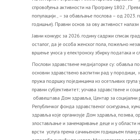
спровођења активности на Програму 1802 „Прев
популацији „ – за обављање послова – од 2023. 
годишње). Правни основ за ову активност налази 
Јавни конкурс за 2026. годину садржи списак гра
осталог, да је особа женског пола, пожељно нез
вршење уноса у електронску збирку података и сл
Послови здравствене медијаторке су: обавља п
основни здравствено васпитни рад у породици, н
пружа подршку појединцима из осетљивих група у
правни субјективитет; уочава здравствене и соц
обавештава Дом здравља, Центар за социјални ра
Републичког фонда здравственог осигурања, хума
здравља које организује Дом здравља, позива, ор
злостављање и занемаривање деце и у области 
врсти услуга према сачињеном годишњем плану ра