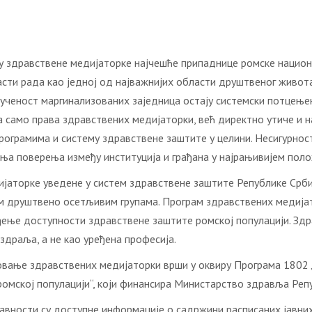
су здравствене медијаторке најчешће припаднице ромске национ
асти рада као једној од најважнијих области друштвеног живота.
кљученост маргинализованих заједница остају системски потцењ
а само права здравствених медијаторки, већ директно утиче и н
рограмима и систему здравствене заштите у целини. Несигурнос
ња поверења између институција и грађана у најрањивијем поло
дијаторке уведене у систем здравствене заштите Републике Срб
им друштвено осетљивим групама. Програм здравствених медиј
ђење доступности здравствене заштите ромској популацији. Зд
здраља, а не као уређена професија.
овање здравствених медијаторки врши у оквиру Програма 1802 
омској популацији“, који финансира Министарство здравља Репу
авности су доступне информације о садржини расписаних јавни