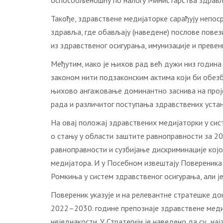
оспособљеношћу по налогу Министарства здрав
Такође, здравствене медијаторке сарађују непо
здравља, где обављају (наведене) послове пове
из здравственог осигурања, имунизације и превен
Међутим, иако је њихов рад већ дужи низ година
законом нити подзаконским актима који би обез
њихово ангажовање доминантно заснива на проје
рада и различитог поступања здравствених устан
На овај положај здравствених медијаторки у сис
о стању у области заштите равноправности за 20
равноправности и сузбијање дискриминације кој
медијатора. И у Посебном извештају Повереника
Ромкиња у систем здравственог осигурања, али је
Повереник указује и на релевантне стратешке до
2022–2030. године препознаје здравствене мед
неједнакости. У Стратегији је наведено да су „н