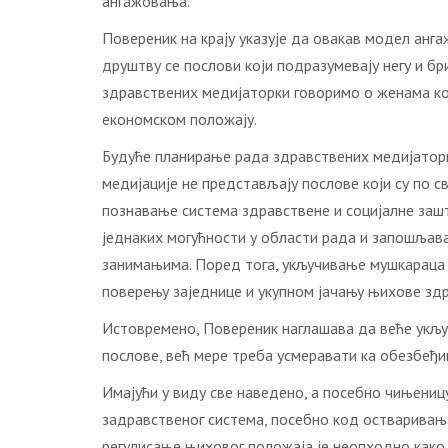
ангажовања.
Повереник на крају указује да овакав модел анг
друштву се послови који подразумевају негу и бр
здравствених медијаторки говоримо о женама кој
економском положају.
Будуће планирање рада здравствених медијаторк
медијације не представљају послове који су по с
познавање система здравствене и социјалне зашт
једнаких могућности у области рада и запошљав
занимањима. Поред тога, укључивање мушкараца 
поверењу заједнице и укупном јачању њихове зд
Истовремено, Повереник наглашава да веће укљу
послове, већ мере треба усмеравати ка обезбеђи
Имајући у виду све наведено, а посебно чињениц
задравственог система, посебно код остваривања
регулисање њиховог положаја је неопходно како 