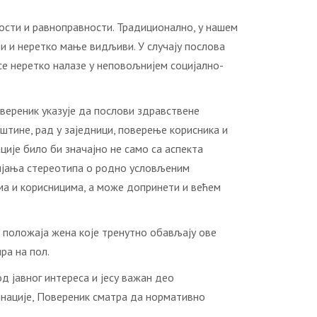
ости и равноправности. Традиционално, у нашем
ни и неретко мање видљиви. У случају послова
се неретко налазе у неповољнијем социјално-
вереник указује да послови здравствене
ештине, рад у заједници, поверење корисника и
ије било би значајно не само са аспекта
бијања стереотипа о родно условљеним
ма и корисницима, а може допринети и већем
 положаја жена које тренутно обављају ове
ра на пол.
д јавног интереса и јесу важан део
инације, Повереник сматра да нормативно