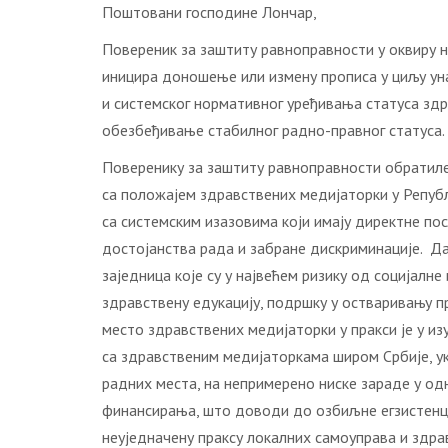
Поштовани господине Лончар,
Повереник за заштиту равноправности у оквиру 
иницира доношење или измену прописа у циљу уна
и системског нормативног уређивања статуса зд
обезбеђивање стабилног радно-правног статуса.
Поверенику за заштиту равноправности обратиле с
са положајем здравствених медијаторки у Републ
са системским изазовима који имају директне по
достојанства рада и забране дискриминације. Д
заједница које су у највећем ризику од социјал
здравствену едукацију, подршку у остваривању п
место здравствених медијаторки у пракси је у и
са здравственим медијаторкама широм Србије, ук
радних места, на непримерено ниске зараде у о
финансирања, што доводи до озбиљне егзистенциј
неуједначену праксу локалних самоуправа и здра