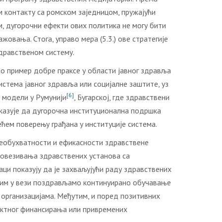
 контакту са ромском заједницом, пружајући
м, дугорочни ефекти ових политика не могу бити
вања. Стога, управо мера (5.3.) ове стратегије
дравственом систему.
ао пример добре праксе у области јавног здравља
стема јавног здравља или социјалне заштите, уз
[6]
 модели у Румунији
, Бугарској, где здравствени
оказује да дугорочна институционална подршка
ћем поверењу грађана у институције система.
веобухватности и ефикасности здравствене
повезивања здравствених установа са
ци показују да је захваљујући раду здравствених
С тим у вези поздрављамо континуирано обучавање
 организацијама. Међутим, и поред позитивних
јектног финансирања или привремених