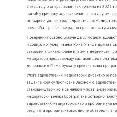
Извештају о оперативним закључцима из 2021. го
помоћ у приступу здравственим, али и другим јав
остварени уколико рад здравствених медијаторки
предвиђа – решавање радно правног статуса мед
Повереник посебно указује да су модели здравст
и социјалног укључивања Рома. У више држава Ев
стабилније финансирање и јасније дефинисан про
медијатори представљају саставни део политика 
доприноси већем обухвату превентивних програма
Улога здравствених медијаторки директно је по
заштите која су прописана Законом о здравствен
становништвом које се налази у повећаном ризик
медијаторки велики број грађана остварио прист
здравствених медијаторки, као и програме унапр
резултата програма, неопходно је обезбедити тр