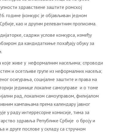
упности здравствене заштите ромској
6. године (конкурс је објављиван једном
 Србије, као и другим релевантним прописима.
дијаторке, садржи услове конкурса, између
 обзиром да кандидаткиње похађају обуку за
.
а које живе у неформалним насељима; спроводи
истем и осетљиве групе из неформалних насеља;
ног осигурања, социјалне заштите и права на
торији јединице локалне самоуправе и о томе
цијални рад, локалном самоуправом, филијалом
отивним кампањама према календару јавног
ује у раду интерресорне комисије, тима за
арство здравља Републике Србије о броју и
а и друге послове у складу са стручном