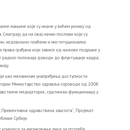
алне мањине које су иначе у већем ризику од
 Сматрају да на овај начин послови који су
ени, недовољно плаћени и институционално
а права грађана који зависе од њихове подршке у
т радног положаја доводи до флуктуације кадра,
жају.
ије као механизам унапређења доступности
аторки Министарство здравља спроводи од 2008.
равствене медијаторке, суштински функционишу у
„Превентивна здравствена заштита“, Пројекат
блике Србије.
х конкурса за ангажовање лица за потребе