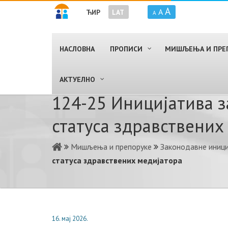
A
A
ЋИР
LAT
A
НАСЛОВНА
ПРОПИСИ
МИШЉЕЊА И ПРЕ
AКТУЕЛНО
124-25 Иницијатива з
статуса здравствених
Мишљења и препоруке
Законодавне иниц
статуса здравствених медијаторa
16. мај 2026.