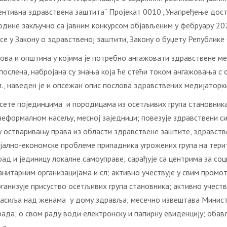
ентивна здравствена заштита“ Пројекат 0010 „Унапређење дост
године закључно са јавним конкурсом објављеним у фебруару 202
се у Закону о здравственој заштити, Закону о буџету Републике
дова и општина у којима је потребно ангажовати здравствене ме
апослена, набројана су знања која ће стећи током ангажовања с
., наведен је и опсежан опис послова здравствених медијаторки
осете појединцима и породицама из осетљивих група становник
еформалном насељу, месној заједници; повезује здравствени с
 остваривању права из области здравствене заштите, здравстве
ијално-економске проблеме припадника угрожених група на тери
д и јединицу локалне самоуправе; сарађује са центрима за со
нитарним организацијама и сл; активно учествује у свим пром
ганизује присуство осетљивих група становника; активно учеств
насиља над женама у дому здравља; месечно извештава Минист
да; о свом раду води електронску и папирну евиденцију; обављ