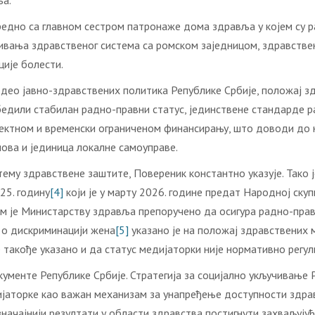
ља.
средно са главном сестром патронаже дома здравља у којем су 
зивања здравственог система са ромском заједницом, здравстве
ције болести.
 део јавно-здравствених политика Републике Србије, положај з
бедили стабилан радно-правни статус, јединствене стандарде р
ктном и временски ограниченом финансирању, што доводи до н
ова и јединица локалне самоуправе.
тему здравствене заштите, Повереник константно указује. Так
25. годину
[4]
који је у марту 2026. године предат Народној ску
ом је Министарству здравља препоручено да осигура радно-прав
 о дискриминацији жена
[5]
указано је на положај здравствених
 такође указано и да статус медијаторки није нормативно регул
кументе Републике Србије. Стратегија за социјално укључивање
ијаторке као важан механизам за унапређење доступности здр
ајзначајнији резултати у области здравства постигнути захваљуј