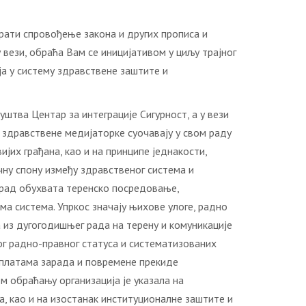
рати спровођење закона и других прописа и
вези, обраћа Вам се иницијативом у циљу трајног
а у систему здравствене заштите и
штва Центар за интеграције Сигурност, а у вези
 здравствене медијаторке суочавају у свом раду
јих грађана, као и на принципе једнакости,
ну спону између здравственог система и
в рад обухвата теренско посредовање,
ма система. Упркос значају њихове улоге, радно
 из дугогодишњег рада на терену и комуникације
ог радно-правног статуса и систематизованих
сплатама зарада и повремене прекиде
 обраћању организација је указала на
а, као и на изостанак институционалне заштите и