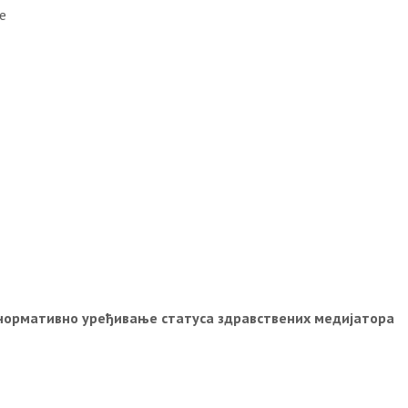
е
 нормативно уређивање статуса здравствених медијатор
a