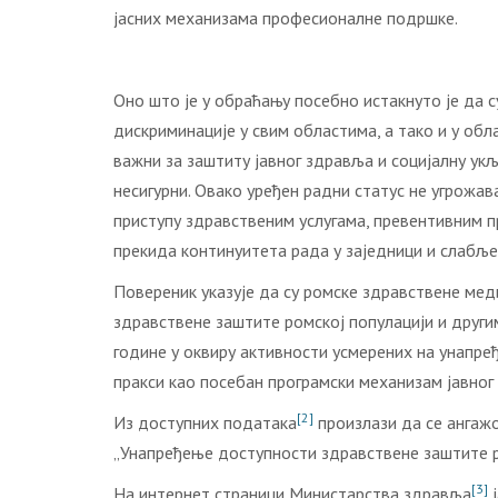
јасних механизама професионалне подршке.
Оно што је у обраћању посебно истакнуто је да 
дискриминације у свим областима, а тако и у обл
важни за заштиту јавног здравља и социјалну у
несигурни. Овако уређен радни статус не угрожав
приступу здравственим услугама, превентивним п
прекида континуитета рада у заједници и слабље
Повереник указује да су ромске здравствене ме
здравствене заштите ромској популацији и друг
године у оквиру активности усмерених на унапре
пракси као посебан програмски механизам јавног 
[2]
Из доступних података
произлази да се ангаж
„Унапређење доступности здравствене заштите р
[3]
На интернет страници Министарства здравља
ј