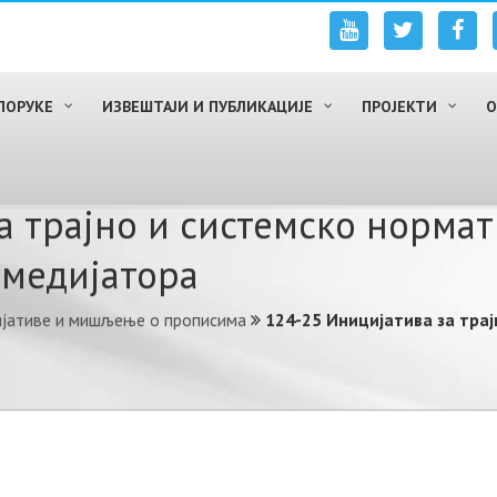
ПОРУКЕ
ИЗВЕШТАЈИ И ПУБЛИКАЦИЈЕ
ПРОЈЕКТИ
О
а трајно и системско норма
 медијаторa
ијативе и мишљење о прописима
124-25 Иницијатива за тра