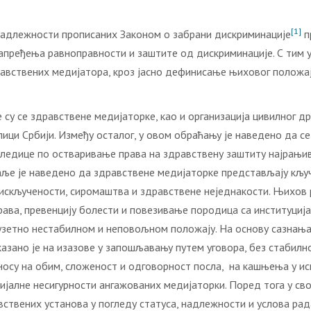
[1]
надлежности прописаних Законом о забрани дискриминације
п
пређења равноправности и заштите од дискриминације. С тим у 
равствених медијаторa, кроз јасно дефинисање њиховог положај
у се здравствене медијаторке, као и организација цивилног дру
ици Србији. Између осталог, у овом обраћању је наведено да се
следице по остваривање права на здравствену заштиту најрањиви
аље је наведено да здравствене медијаторке представљају кључ
не искључености, сиромаштва и здравствене неједнакости. Њихо
рава, превенцију болести и повезивање породица са институција
зузетно нестабилном и неповољном положају. На основу сазнања
азано је на изазове у запошљавању путем уговора, без стабилн
дносу на обим, сложеност и одговорност посла, на кашњења у и
алне несигурности ангажованих медијаторки. Поред тога у свом
вствених установа у погледу статуса, надлежности и услова рад