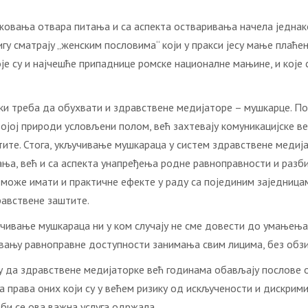
ажовања отвара питања и са аспекта остваривања начела једнак
игу сматрају „женским пословима“ који у пракси јесу мање плаће
е су и најчешће припаднице ромске националне мањине, и које 
и треба да обухвати и здравствене медијаторе – мушкарце. По
војој природи условљени полом, већ захтевају комуникацијске в
ите. Стога, укључивање мушкараца у систем здравствене медијац
ања, већ и са аспекта унапређења родне равноправности и раз
може имати и практичне ефекте у раду са појединим заједница
равствене заштите.
чивање мушкараца ни у ком случају не сме довести до умањења
вању равноправне доступности занимања свим лицима, без обзи
у да здравствене медијаторке већ годинама обављају послове о
 права оних који су у већем ризику од искључености и дискрим
би се ова важна услуга одржала.