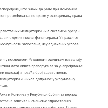
распоређене, што значи да раде при домовима
ног просвећивања, подршке у остваривању права
дравствених медијаторки није системски уређен
ада и одржив модел финансирања. У пракси се
есигурности запослења, неуједначених услова
о је и у последњем Редовном годишњем извештају
пштини дата општа препорука за за унапређивање
ни положај и повећа број здравствених
 медијаторки и њихов допринос у укључивању
исан.
 Рома и Ромкиња у Републици Србији за период
авствене заштите и смањење здравствених
ући програму здравствених медијаторки. Према