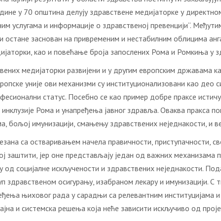
дине у 70 општина делују здравствене медијаторке у директном
ним услугама и информације о здравственој превенцији“. Међути
 остане заснован на привременим и нестабилним облицима ангажо
ијаторки, као и повећање броја запослених Рома и Ромкиња у з
вених медијаторки развијени и у другим европским државама к
ропске уније ови механизми су институционализовани као део си
фесионални статус. Посебно се као пример добре праксе истичу
инклузије Рома и унапређења јавног здравља. Оваква пракса п
, бољој имунизацији, смањењу здравствених неједнакости, и ве
везана са остваривањем начела правичности, приступачности, с
ој заштити, јер оне представљају један од важних механизама 
у од социјалне искључености и здравствених неједнакости. Пода
уп здравственом осигурању, изабраном лекару и имунизацији. 
еђења њиховог рада у сарадњи са релевантним институцијама и
ајна и системска решења која неће зависити искључиво од про