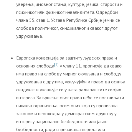
уверења, имовног стања, културе, језика, старости и
психичког или физичког инвалидитета. Одредбом
члана 55. став 1. Устава Републике Србије јемчи се
слобода политичког, синдикалног и сваког другог
удруживања.
Европска конвенција за заштиту људских права и
[4]
основних слобода
у члану 11. прописује да свако
има право на слободу мирног окупљања и слободу
удруживања с другима, укључујући и право да оснива
синдикат и учлањује се у њега ради заштите својих
интереса. За вршење овог права неће се постављати
никаква ограничења, осим оних која су прописана
законом и неопходна у демократском друштву у
интересу националне безбедности или јавне
безбедности, ради спречавања нереда или