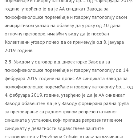
поремећаје и говорну патологију бр. … од 4. фебруара 2019.
године, утврђено је да је АА синдикат Завода за
психофизиолошке поремећаје и говорну патологију овом
иницијативом указао на обавезу да у року од 30 дана
отпочну преговоре, имајући у виду да је посебан
Колективни уговор почео да се примењује од 8. јануара
2019. године.
2.3.
Увидом у одговор в.д. директорке Завода за
психофизиолошке поремећаје и говорну патологију од 14.
фебруара 2019. године на допис АА синдиката Завода за
психофизиолошке поремећаје и говорну патологију бр. … од
4. фебруара 2019. године, утврђено је да је АА синдикат
Завода обавештен да је у Заводу формирана радна група
за преговарање са радном групом репрезентативног
синдиката у установи, који припада репрезентативном
синдикату у делатности здравствене заштите
становништва у Републици Србији, у циљу закључивања