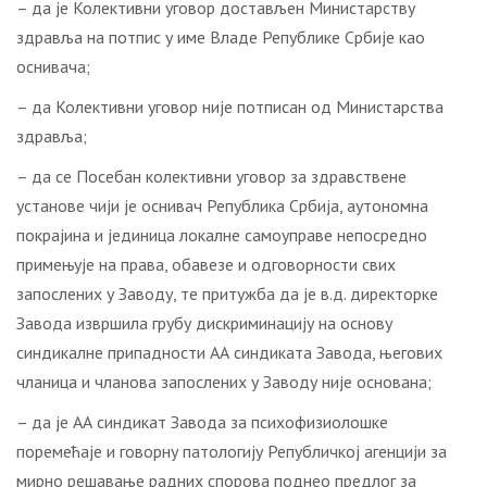
– да је Колективни уговор достављен Министарству
здравља на потпис у име Владе Републике Србије као
оснивача;
– да Колективни уговор није потписан од Министарства
здравља;
– да се Посебан колективни уговор за здравствене
установе чији је оснивач Република Србија, аутономна
покрајина и јединица локалне самоуправе непосредно
примењује на права, обавезе и одговорности свих
запослених у Заводу, те притужба да је в.д. директорке
Завода извршила грубу дискриминацију на основу
синдикалне припадности АА синдиката Завода, његових
чланица и чланова запослених у Заводу није основана;
– да је АА синдикат Завода за психофизиолошке
поремећаје и говорну патологију Републичкој агенцији за
мирно решавање радних спорова поднео предлог за