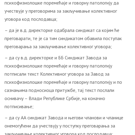
психофизиолошке поремећаје и говорну патологију да
учествује у преговорима за закључивање колективног
уговора код послодавца;
– да је в.д. директорке одабрала синдикат са којим ће
преговарати, те је са тим синдикатом обавила поступак
преговарања за закључивање колективног уговора;
– да су в.д. директорке и ББ Синдикат Завода за
психофизиолошке поремећаје и говорну патологију
потписали текст Колективног уговора за Завод за
психофизиолошке поремећаје и говорну патологију и по
сазнањима подносиоца притужбе, тај текст послали
оснивачу – Влади Републике Србије, на коначно
потписивање;
– да су АА синдикат Завода и његови чланови и чланице
онемогућени да учествују у поступку преговарања за
закључивање колективног уговора код послодавца;