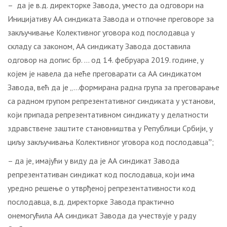
– да је в.д. директорке Завода, уместо да одговори на
Иницијативу АА синдиката Завода и отпочне преговоре за
закључивање Колективног уговора код послодавца у
складу са законом, АА синдикату Завода доставила
одговор на допис бр. … од 14. фебруара 2019. године, у
којем је навела да неће преговарати са АА синдикатом
Завода, већ да је „…формирана радна група за преговарање
са радном групом репрезентативног синдиката у установи,
који припада репрезентативном синдикату у делатности
здравствене заштите становништва у Републици Србији, у
циљу закључивања Колективног уговора код послодавцаˮ;
– да је, имајући у виду да је АА синдикат Завода
репрезентативан синдикат код послодавца, који има
уредно решење о утврђеној репрезентативности код
послодавца, в.д. директорке Завода практично
онемогућила АА синдикат Завода да учествује у раду