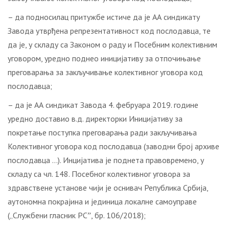
– да подносилац притужбе истиче да је АА синдикату
Завода утврђена репрезентативност код послодавца, те
да је, у складу са Законом о раду и Посебним колективним
уговором, уредно поднео иницијативу за отпочињање
преговарања за закључивање колективног уговора код
послодавца;
– да је АА синдикат Завода 4. фебруара 2019. године
уредно доставио в.д. директорки Иницијативу за
покретање поступка преговарања ради закључивања
Колективног уговора код послодавца (заводни број архиве
послодавца …). Инцијатива је поднета правовремено, у
складу са чл. 148. Посебног колективног уговора за
здравствене установе чији је оснивач Република Србија,
аутономна покрајина и јединица локалне самоуправе
(„Службени гласник РСˮ, бр. 106/2018);