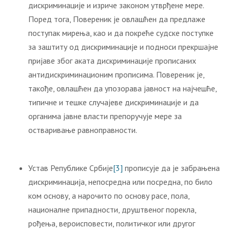
дискриминације и изриче законом утврђене мере.
Поред тога, Повереник је овлашћен да предлаже
поступак мирења, као и да покреће судске поступке
за заштиту од дискриминације и подноси прекршајне
пријаве због аката дискриминације прописаних
антидискриминационим прописима. Повереник је,
такође, овлашћен да упозорава јавност на најчешће,
типичне и тешке случајеве дискриминације и да
органима јавне власти препоручује мере за
остваривање равноправности.
Устав Републике Србије
[3]
прописује да је забрањена
дискриминација, непосредна или посредна, по било
ком основу, а нарочито по основу расе, пола,
националне припадности, друштвеног порекла,
рођења, вероисповести, политичког или другог