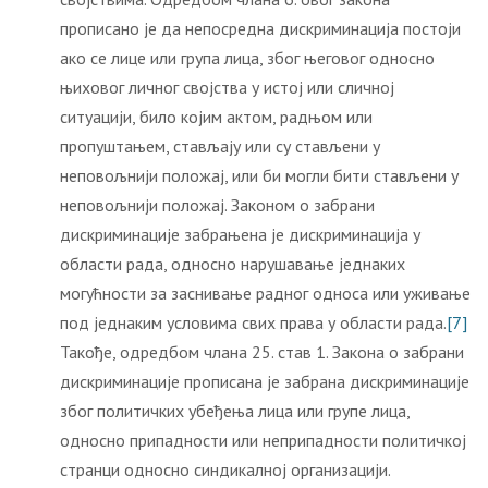
прописано је да непосредна дискриминација постоји
ако се лице или група лица, због његовог односно
њиховог личног својства у истој или сличној
ситуацији, било којим актом, радњом или
пропуштањем, стављају или су стављени у
неповољнији положај, или би могли бити стављени у
неповољнији положај. Законом о забрани
дискриминације забрањена је дискриминација у
области рада, односно нарушавање једнаких
могућности за заснивање радног односа или уживање
под једнаким условима свих права у области рада.
[7]
Такође, одредбом члана 25. став 1. Закона о забрани
дискриминације прописана је забрана дискриминације
због политичких убеђења лица или групе лица,
односно припадности или неприпадности политичкој
странци односно синдикалној организацији.