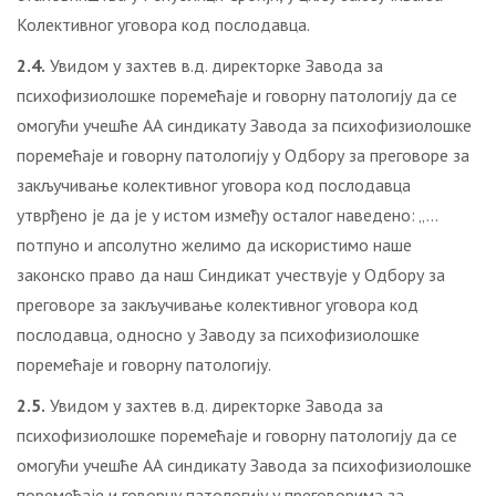
Колективног уговора код послодавца.
2.4.
Увидом у захтев в.д. директорке Завода за
психофизиолошке поремећаје и говорну патологију да се
омогући учешће АА синдикату Завода за психофизиолошке
поремећаје и говорну патологију у Одбору за преговоре за
закључивање колективног уговора код послодавца
утврђено је да је у истом између осталог наведено: „…
потпуно и апсолутно желимо да искористимо наше
законско право да наш Синдикат учествује у Одбору за
преговоре за закључивање колективног уговора код
послодавца, односно у Заводу за психофизиолошке
поремећаје и говорну патологију.
2.5.
Увидом у захтев в.д. директорке Завода за
психофизиолошке поремећаје и говорну патологију да се
омогући учешће АА синдикату Завода за психофизиолошке
поремећаје и говорну патологију у преговорима за