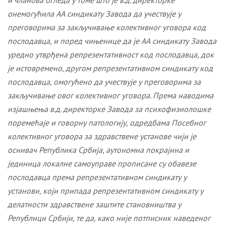
и чланова огледа у томе што је в.д. директорке
онемогућила АА синдикату Завода да учествује у
преговорима за закључивање колективног уговора код
послодавца, и поред чињенице да је АА синдикату Завода
уредно утврђена репрезентативност код послодавца, док
је истовремено, другом репрезентативном синдикату код
послодавца, омогућено да учествује у преговорима за
закључивање овог колективног уговора. Према наводима
изјашњења в.д. директорке Завода за психофизиолошке
поремећаје и говорну патологију, одредбама Посебног
колективног уговора за здравствене установе чији је
оснивач Република Србија, аутономна покрајина и
јединица локалне самоуправе прописане су обавезе
послодавца према репрезентативном синдикату у
установи, који припада репрезентативном синдикату у
делатности здравствене заштите становништва у
Републици Србији, те да, како није потписник наведеног