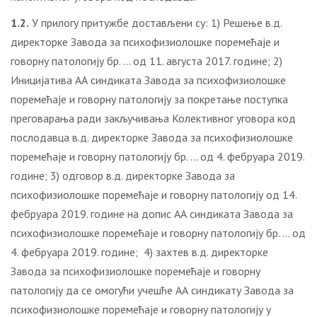
1.2.
У прилогу притужбе достављени су: 1) Решење в.д.
директорке Завода за психофизиолошке поремећаје и
говорну патологију бр. … од 11. августа 2017. године; 2)
Иницијатива АА синдиката Завода за психофизиолошке
поремећаје и говорну патологију за покретање поступка
преговарања ради закључивања Колективног уговора код
послодавца в.д. директорке Завода за психофизиолошке
поремећаје и говорну патологију бр. … од 4. фебруара 2019.
године; 3) одговор в.д. директорке Завода за
психофизиолошке поремећаје и говорну патологију од 14.
фебруара 2019. године на допис АА синдиката Завода за
психофизиолошке поремећаје и говорну патологију бр. … од
4. фебруара 2019. године; 4) захтев в.д. директорке
Завода за психофизиолошке поремећаје и говорну
патологију да се омогући учешће АА синдикату Завода за
психофизиолошке поремећаје и говорну патологију у