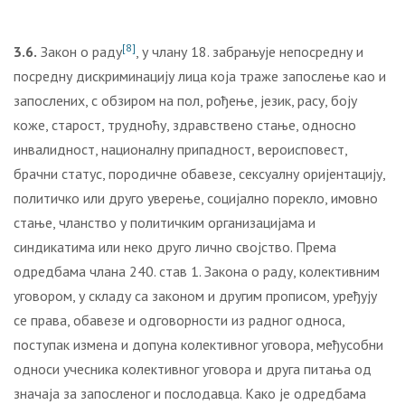
[8]
3.6.
Закон о раду
, у члану 18. забрањује непосредну и
посредну дискриминацију лица која траже запослење као и
запослених, с обзиром на пол, рођење, језик, расу, боју
коже, старост, трудноћу, здравствено стање, односно
инвалидност, националну припадност, вероисповест,
брачни статус, породичне обавезе, сексуалну оријентацију,
политичко или друго уверење, социјално порекло, имовно
стање, чланство у политичким организацијама и
синдикатима или неко друго лично својство. Према
одредбама члана 240. став 1. Закона о раду, колективним
уговором, у складу са законом и другим прописом, уређују
се права, обавезе и одговорности из радног односа,
поступак измена и допуна колективног уговора, међусобни
односи учесника колективног уговора и друга питања од
значаја за запосленог и послодавца. Како је одредбама