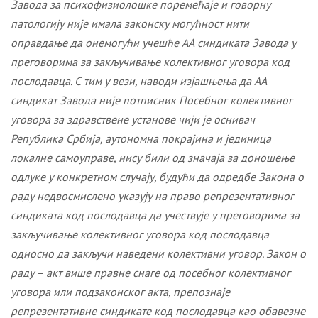
Завода за психофизиолошке поремећаје и говорну
патологију није имала законску могућност нити
оправдање да онемогући учешће АА синдиката Завода у
преговорима за закључивање колективног уговора код
послодавца. С тим у вези, наводи изјашњења да АА
синдикат Завода није потписник Посебног колективног
уговора за здравствене установе чији је оснивач
Република Србија, аутономна покрајина и јединица
локалне самоуправе, нису били од значаја за доношење
одлуке у конкретном случају, будући да одредбе Закона о
раду недвосмислено указују на право репрезентативног
синдиката код послодавца да учествује у преговорима за
закључивање колективног уговора код послодавца
односно да закључи наведени колективни уговор. Закон о
раду – акт више правне снаге од посебног колективног
уговора или подзаконског акта, препознаје
репрезентативне синдикате код послодавца као обавезне