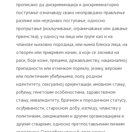
прописано да дискриминација и дискриминаторно
поступање означавају свако неоправдано прављење
разлике или неједнако поступање, односно
пропуштање (искључивање, ограничавање или давање
првенства), у односу на лица или групе као и на
чланове њихових породица, или њима блиска лица, на
отворен или прикривен начин, а који се заснива на
раси, боји коже, прецима, држављанству, националној
припадности или етничком пореклу, језику, верским
или политичким убеђењима, полу, родном
идентитету, сексуалној оријентацији, имовном стању,
рођењу, генетским особеностима, здравственом
стању, инвалидитету, брачном и породичном статусу,
осуђиваности, старосном добу, изгледу, чланству у
политичким, синдикалним и другим организацијама и
другим стварним, односно претпостављеним личним
својствима. Одредбом члана 6. овог закона