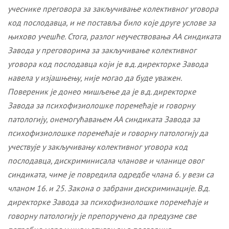
учеснике преговора за закључивање колективног уговора
код послодавца, и не поставља било које друге услове за
њихово учешће. Стога, разлог неучествовања АА синдиката
Завода у преговорима за закључивање колективног
уговора код послодавца који је в.д. директорке Завода
навела у изјашњењу, није могао да буде уважен.
Повереник је донео мишљење да је в.д. директорк
e
Завода за психофизиолошке поремећаје и говорну
патологију, онемогућавањем АА синдиката Завода за
психофизиолошке поремећаје и говорну патологију да
учествује у закључивању колективног уговора код
послодавца, дискриминисала чланове и чланице овог
синдиката, чиме је повредила одредбе члана 6. у вези са
чланом 16. и 25. Закона о забрани дискриминације. В.д.
директорк
e
Завода за психофизиолошке поремећаје и
говорну патологију је препоручено да предузме све