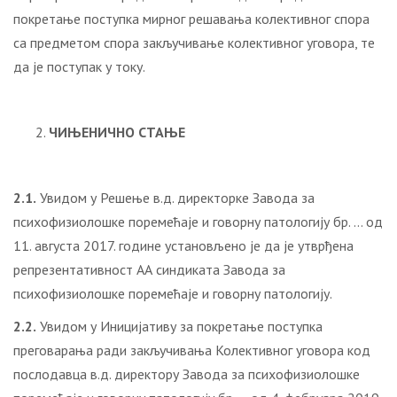
покретање поступка мирног решавања колективног спора
са предметом спора закључивање колективног уговора, те
да је поступак у току.
ЧИЊЕНИЧНО СТАЊЕ
2.1.
Увидом у Решење в.д. директорке Завода за
психофизиолошке поремећаје и говорну патологију бр. … од
11. августа 2017. године установљено је да је утврђена
репрезентативност АА синдиката Завода за
психофизиолошке поремећаје и говорну патологију.
2.2.
Увидом у Иницијативу за покретање поступка
преговарања ради закључивања Колективног уговора код
послодавца в.д. директору Завода за психофизиолошке