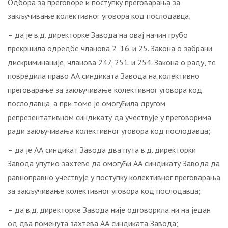
Одбора за преговоре и поступку преговарања за
закључивање колективног уговора код послодавца;
– да је в.д. директорке Завода на овај начин грубо
прекршила одредбе чланова 2, 16. и 25. Закона о забрани
дискриминације, чланова 247, 251. и 254. Закона о раду, те
повредила право АА синдиката Завода на колективно
преговарање за закључивање колективног уговора код
послодавца, а при томе је омогућила другом
репрезентативном синдикату да учествује у преговорима
ради закључивања колективног уговора код послодавца;
– да је АА синдикат Завода два пута в.д. директорки
Завода упутио захтеве да омогући АА синдикату Завода да
равноправно учествује у поступку колективног преговарања
за закључивање колективног уговора код послодавца;
– да в.д. директорке Завода није одговорила ни на један
од два поменута захтева АА синдиката Завода;