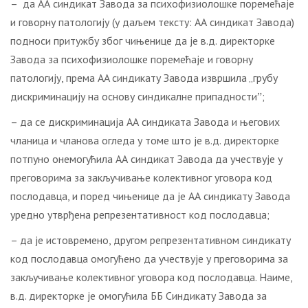
– да АА синдикат Завода за психофизиолошке поремећаје
и говорну патологију (у даљем тексту: АА синдикат Завода)
подноси притужбу због чињенице да је в.д. директоркe
Завода за психофизиолошке поремећаје и говорну
патологију, према AA синдикату Завода извршила „грубу
дискриминацију на основу синдикалне припадностиˮ;
– да се дискриминација АА синдиката Завода и његових
чланица и чланова огледа у томе што је в.д. директоркe
потпуно онемогућила АА синдикат Завода да учествује у
преговорима за закључивање колективног уговора код
послодавца, и поред чињенице да је АА синдикату Завода
уредно утврђена репрезентативност код послодавца;
– да је истовремено, другом репрезентативном синдикату
код послодавца омогућено да учествује у преговорима за
закључивање колективног уговора код послодавца. Наиме,
в.д. директоркe је омогућила ББ Синдикату Завода за