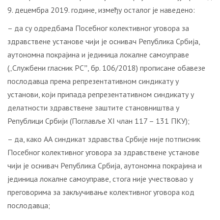
9. децембра 2019. године, између осталог је наведено:
– да су одредбама Посебног колективног уговора за
здравствене установе чији је оснивач Република Србија,
аутономна покрајина и јединица локалне самоуправе
(„Службени гласник РСˮ, бр. 106/2018) прописане обавезе
послодавца према репрезентативном синдикату у
установи, који припада репрезентативном синдикату у
делатности здравствене заштите становништва у
Републици Србији (Поглавље XI члан 117 – 131 ПКУ);
– да, како АА синдикат здравства Србије није потписник
Посебног колективног уговора за здравствене установе
чији је оснивач Република Србија, аутономна покрајина и
јединица локалне самоуправе, стога није учествовао у
преговорима за закључивање колективног уговора код
послодавца;