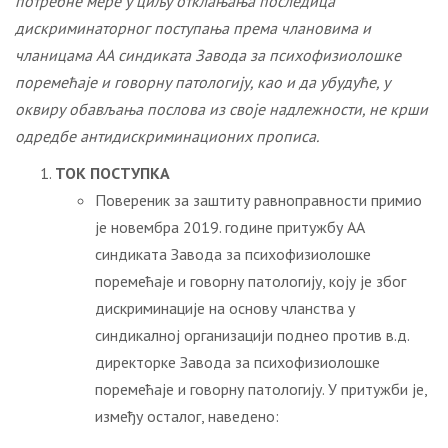
потребне мере у циљу отклањања последица
дискриминаторног поступања према члановима и
чланицама АА синдиката Завода за психофизиолошке
поремећаје и говорну патологију, као и да убудуће, у
оквиру обављања послова из своје надлежности, не крши
одредбе антидискриминационих прописа.
ТОК ПОСТУПКА
Повереник за заштиту равноправности примио
је новембра 2019. године притужбу АА
синдиката Завода за психофизиолошке
поремећаје и говорну патологију, коју је због
дискриминације на основу чланства у
синдикалној организацији поднео против в.д.
директорке Завода за психофизиолошке
поремећаје и говорну патологију. У притужби је,
између осталог, наведено: