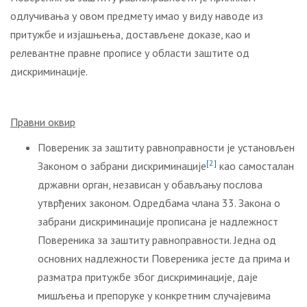
одлучивања у овом предмету имао у виду наводе из
притужбе и изјашњења, достављене доказе, као и
релевантне правне прописе у области заштите од
дискриминације.
Правни оквир
Повереник за заштиту равноправности је установљен
[2]
Законом о забрани дискриминације
као самосталан
државни орган, независан у обављању послова
утврђених законом. Одредбама члана 33. Закона о
забрани дискриминације прописана је надлежност
Повереника за заштиту равноправности. Једна од
основних надлежности Повереника јесте да прима и
разматра притужбе због дискриминације, даје
мишљења и препоруке у конкретним случајевима