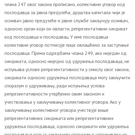
члана 247. овог закона прописано, колективни уговор код
послодавца за јавна предузећа, друштва капитала чији је
оснивач јавно предузеће и јавне службе закључују оснивач,
односно орган који он овласти, репрезентативни синдикат
код послодавца и послодавац. У име послодавца
колективни уговор потписује лице овлашћено за заступање
послодавца. Према одредбама члана 249, ако ниједан од
синдиката, односно ниједно од удружења послодаваца, не
испуњава услове репрезентативности у смислу овог закона,
синдикати односно удружења послодаваца могу закључити
споразум о удруживању, ради испуњења услова
репрезентативности утврђених овим законом и
учествовања у закључивању колективног уговора. Ако у
закључивању колективног уговора учествује више
репрезентативних синдиката или репрезентативних
удружења послодаваца, односно синдикати или удружења
послодаваца који су закључили споразум о удруживању из