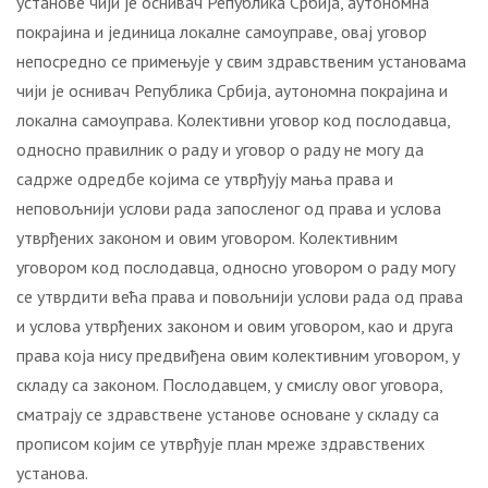
установе чији је оснивач Република Србија, аутономна
покрајина и јединица локалне самоуправе, oвај уговор
непосредно се примењује у свим здравственим установама
чији је оснивач Република Србија, аутономна покрајина и
локална самоуправа. Колективни уговор код послодавца,
односно правилник о раду и уговор о раду не могу да
садрже одредбе којима се утврђују мања права и
неповољнији услови рада запосленог од права и услова
утврђених законом и овим уговором. Колективним
уговором код послодавца, односно уговором о раду могу
се утврдити већа права и повољнији услови рада од права
и услова утврђених законом и овим уговором, као и друга
права која нису предвиђена овим колективним уговором, у
складу са законом. Послодавцем, у смислу овог уговора,
сматрају се здравствене установе основане у складу са
прописом којим се утврђује план мреже здравствених
установа.