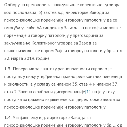
Одбору за преговоре за закључивање колективног уговора
код послодавца; 5) захтев в.д. директорке Завода за
психофизиолошке поремећаје и говорну патологију да се
омогући учешће АА синдикату Завода за психофизиолошке
поремећаје и говорну патологију у преговорима за
закључивање Колективног уговора за Завод за
психофизиолошке поремећаје и говорну патологију бр. … од
22. марта 2019. године.
1.3.
Повереник за заштиту равноправности спровео је
поступак у циљу утврђивања правно релевантних чињеница
и околности, a у складу са чланом 35. став 4. и чланом 37.
став 2. Закона о забрани дискриминације
[1]
, па је у току
поступка затражено изјашњење в.д. директорке Завода за
психофизиолошке поремећаје и говорну патологију.
1.4.
У изјашњењу в.д. директорке Завода за
психофизиолошке поремећаје и говорну патологију бр. … од