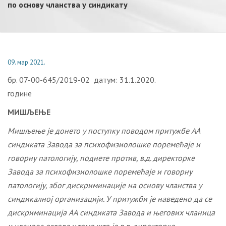
пo oснoву члaнствa у синдикaту
09. мар 2021.
бр. 07-00-645/2019-02 датум: 31.1.2020.
године
МИШЉЕЊЕ
Мишљење је донето у поступку поводом притужбе АА
синдиката Завода за психофизиолошке поремећаје и
говорну патологију, поднете против, в.д. директорке
Завода за психофизиолошке поремећаје и говорну
патологију, због дискриминације на основу чланства у
синдикалној организацији. У притужби је наведено да се
дискриминација АА синдиката Завода и његових чланица