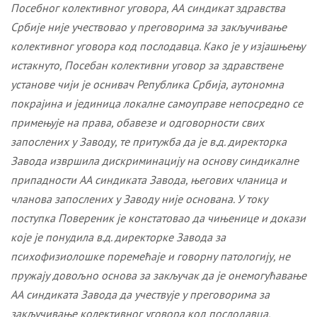
Посебног колективног уговора, АА синдикат здравства
Србије није учествовао у преговорима за закључивање
колективног уговора код послодавца. Како је у изјашњењу
истакнуто, Посебан колективни уговор за здравствене
установе чији је оснивач Република Србија, аутономна
покрајина и јединица локалне самоуправе непосредно се
примењује на права, обавезе и одговорности свих
запослених у Заводу, те притужба да је в.д. директорка
Завода извршила дискриминацију на основу синдикалне
припадности АА синдиката Завода, његових чланица и
чланова запослених у Заводу није основана. У току
поступка Повереник је констатовао да чињенице и докази
које је понудила в.д. директорке Завода за
психофизиолошке поремећаје и говорну патологију, не
пружају довољно основа за закључак да је онемогућавање
АА синдиката Завода да учествује у преговорима за
закључивање колективног уговора код послодавца,