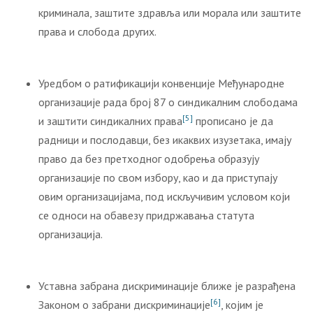
криминала, заштите здравља или морала или заштите
права и слобода других.
Уредбом о ратификацији конвенције Међународне
организације рада број 87 о синдикалним слободама
[5]
и заштити синдикалних права
прописано је да
радници и послодавци, без икаквих изузетака, имају
право да без претходног одобрења образују
организације по свом избору, као и да приступају
овим организацијама, под искључивим условом који
се односи на обавезу придржавања статута
организација.
Уставна забрана дискриминације ближе је разрађена
[6]
Законом о забрани дискриминације
, којим је