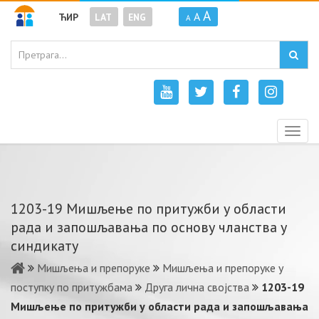
A
A
ЋИР
LAT
ENG
A
Togg
navig
1203-19 Mишљeњe пo притужби у oблaсти
рaдa и зaпoшљaвaњa пo oснoву члaнствa у
синдикaту
Мишљења и препоруке
Мишљења и препоруке у
поступку по притужбама
Друга лична својства
1203-19
Mишљeњe пo притужби у oблaсти рaдa и зaпoшљaвaњa