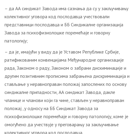
– да АА синдикат Завода има сазнања да су у закључивању
колективног уговора код послодавца учествовали
представници послодавца и ББ Синдикалнe организација
Завода за психофизиолошке поремећаје и говорну
патологију;
– да је, имајући у виду да је Уставом Републике Србије,
ратификованим конвенцијама Међународне организације
рада, Законом о раду, Законом о забрани дискиминације и
другим позитивним прописима забрањена дискриминација и
стављање у неравноправан положај запослених по основу
синдикалне припадности, АА синдикат Завода, дакле
чланице и чланови који га чине, стављен у неравноправан
положај „у односу на ББ Синдикат Завода за
психофизиолошке поремећаје и говорну патологију, коме је
омогућено да учествује у преговарању за закључивање
колективног уговора код послодавца.