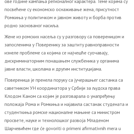
ове године кампања регионалног карактера. Теме којима су
посвећене су економско оснаживање жена, присутност
Ромкиња у политичком и јавном животу и борба против
родно заснованог насиља.
Жене из ромских насеља су у разговору са повереницом и
запосленима у Поверенику за заштиту равноправности
изнеле проблеме са којима се најчешће суочавају,
дискриминаторним понашањем службеника у органима
јавне власти, школама и другим институцијама.
Повереница је пренела поруку са јучерашњег састанка са
саветником УН координатора у Србији за људска права
Клодом Каном са којим је разговарала о унапређењу
положаја Рома и Ромкиња и најавила састанак студената и
студенткиња ромске националне мањине са министром
просвете, науке и технолошког развоја Младеном
Шарчевићем где ćе gоvоriti о primеni аfirmаtivnih mеrа u