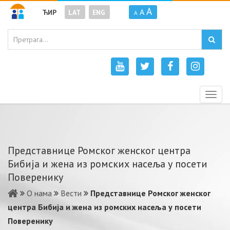
A
A
ЋИР
LAT
ENG
A
Togg
navig
Представнице Ромског женског центра
Бибија и жена из ромских насеља у посети
Поверенику
О нама
Вести
Представнице Ромског женског
центра Бибија и жена из ромских насеља у посети
Поверенику