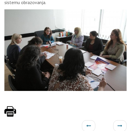
sistеmu оbrаzоvаnjа.