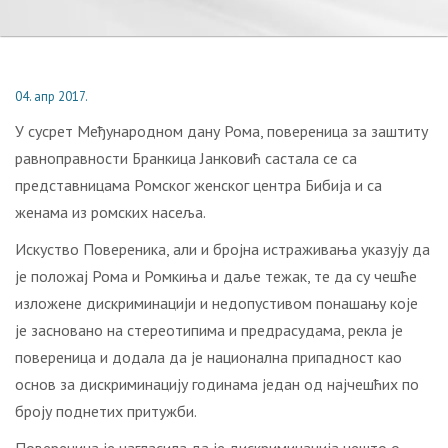
04. апр 2017.
У сусрет Међународном дану Рома, повереница за заштиту
равноправности Бранкица Јанковић састала се са
представницама Ромског женског центра Бибија и са
женама из ромских насеља.
Искуство Повереника, али и бројна истраживања указују да
је положај Рома и Ромкиња и даље тежак, те да су чешће
изложене дискриминацији и недопустивом понашању које
је засновано на стереотипима и предрасудама, рекла је
повереница и додала да је национална припадност као
основ за дискриминацију годинама један од најчешћих по
броју поднетих притужби.