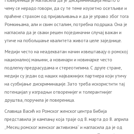
Повереница је нагласила да је дискриминација нешто о
чему се нерадо говори, да су те теме изузетно осетљиве и
праћене страхом од пријављивања и да је управо због тога
Ромкињама, али и свим осталим, потребна подршка. Она је
нагласила да је сваки решен појединачни случај важан и
утиче на побољшање квалитета живота целе заједнице.
Медији често на неадекватан начин извештавају о ромској
националној мањини, а новинари и новинарке често
подлегну предрасудама и стереотипима. С друге стране,
медији су један од наших најважнијих партнера који утичу
на сузбијање дискриминације. Зато треба искористити тај
потенцијал у изградњи отворенијег и толерантнијег
друштва, поручила је повереница.
Славица Васић из Ромског женског центра Бибија
представила је кампању која траје од 8. марта до 8. априла
„Месец ромског женског активизма“ и нагласила да је од