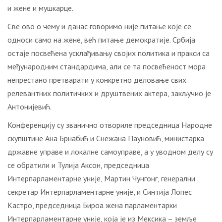
и жене и мушкарце.
Све ово о чему и данас говоримо није питање које се
односи само на жене, већ питање демократије. Србија
остаје посвећена усклађивању својих политика и пракси са
међународним стандардима, али се та посвећеност мора
непрестано претварати у конкретно деловање свих
релевантних политичких и друштвених актера, закључио је
Антонијевић.
Конференцију су званично отвориле председница Народне
скупштине Ана Брнабић и Снежана Пауновић, министарка
државне управе и локалне самоуправе, а у уводном делу су
се обратили и Тулија Аксон, председница
Интерпарламентарне уније, Мартин Чунгонг, генерални
секретар Интерпарламентарне уније, и Синтија Лопес
Кастро, председница Бироа жена парламентарки
Интерпарламентарне уније, која је из Мексика – земље