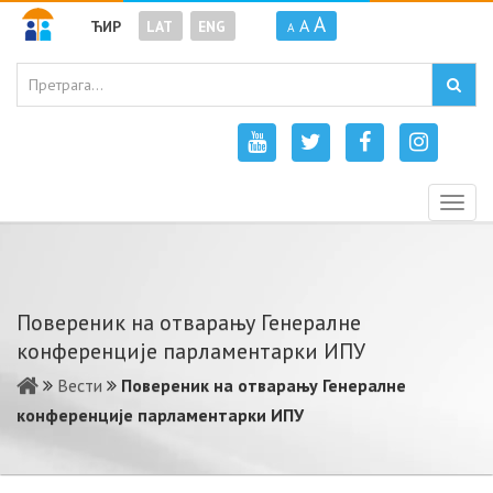
A
A
ЋИР
LAT
ENG
A
Togg
navig
Повереник на отварању Генералне
конференције парламентарки ИПУ
Вести
Повереник на отварању Генералне
конференције парламентарки ИПУ