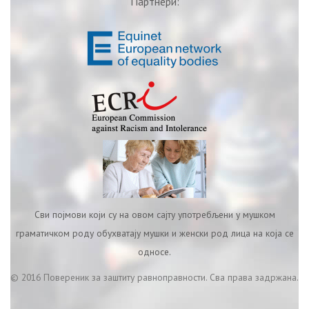
Партнери:
Сви појмови који су на овом сајту употребљени у мушком
граматичком роду обухватају мушки и женски род лица на која се
односе.
© 2016 Повереник за заштиту равноправности. Сва права задржана.