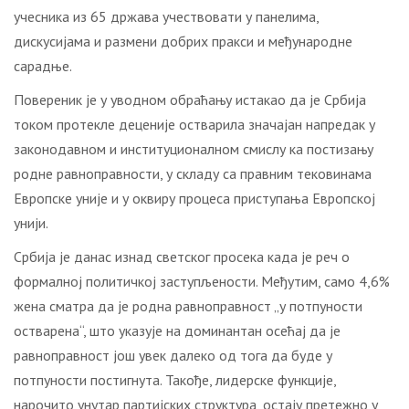
учесника из 65 држава учествовати у панелима,
дискусијама и размени добрих пракси и међународне
сарадње.
Повереник је у уводном обраћању истакао да је Србија
током протекле деценије остварила значајан напредак у
законодавном и институционалном смислу ка постизању
родне равноправности, у складу са правним тековинама
Европске уније и у оквиру процеса приступања Европској
унији.
Србија је данас изнад светског просека када је реч о
формалној политичкој заступљености. Међутим, само 4,6%
жена сматра да је родна равноправност „у потпуности
остварена“, што указује на доминантан осећај да је
равноправност још увек далеко од тога да буде у
потпуности постигнута. Такође, лидерске функције,
нарочито унутар партијских структура, остају претежно у