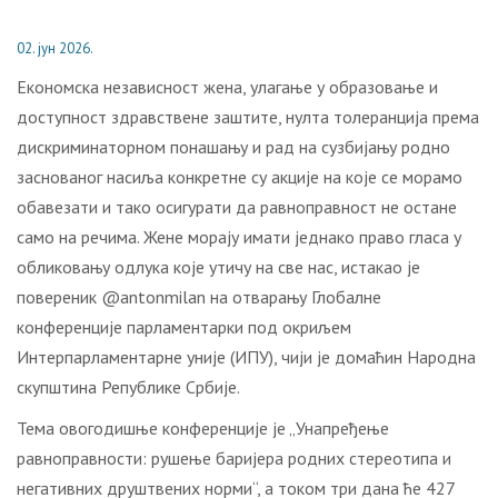
02. јун 2026.
Економска независност жена, улагање у образовање и
доступност здравствене заштите, нулта толеранција према
дискриминаторном понашању и рад на сузбијању родно
заснованог насиља конкретне су акције на које се морамо
обавезати и тако осигурати да равноправност не остане
само на речима. Жене морају имати једнако право гласа у
обликовању одлука које утичу на све нас, истакао је
повереник @antonmilan на отварању Глобалне
конференције парламентарки под окриљем
Интерпарламентарне уније (ИПУ), чији је домаћин Народна
скупштина Републике Србије.
Тема овогодишње конференције је „Унапређење
равноправности: рушење баријера родних стереотипа и
негативних друштвених норми“, а током три дана ће 427