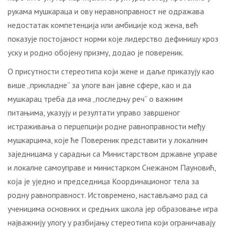
рукама мушкараца и ову неравноправност не одражава
недостатак компетенција или амбиције код жена, већ
показује постојаност норми које лидерство дефинишу кроз
уску и родно обојену призму, додао је повереник.
О присутности стереотипа који жене и даље приказују као
више „прикладне“ за улоге ван јавне сфере, као и да
мушкарац треба да има „последњу реч“ о важним
питањима, указују и резултати управо завршеног
истраживања о перцепцији родне равноправности међу
мушкарцима, које ће Повереник представити у локалним
заједницама у сарадњи са Министарством државне управе
и локалне самоуправе и министарком Снежаном Пауновић,
која је уједно и председница Координационог тела за
родну равноправност. Истовремено, настављамо рад са
ученицима основних и средњих школа јер образовање игра
најважнију улогу у разбијању стереотипа који ограничавају