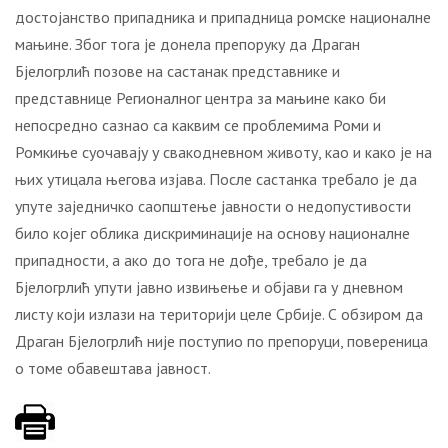
достојанство припадника и припадница ромске националне
мањине. Због тога је донела препоруку да Драган
Бјелогрлић позове на састанак представнике и
представнице Регионалног центра за мањине како би
непосредно сазнао са каквим се проблемима Роми и
Ромкиње суочавају у свакодневном животу, као и како је на
њих утицала његова изјава. После састанка требало је да
упуте заједничко саопштење јавности о недопустивости
било којег облика дискриминације на основу националне
припадности, а ако до тога не дође, требало је да
Бјелогрлић упути јавно извињење и објави га у дневном
листу који излази на територији целе Србије. С обзиром да
Драган Бјелогрлић није поступио по препоруци, повереница
о томе обавештава јавност.