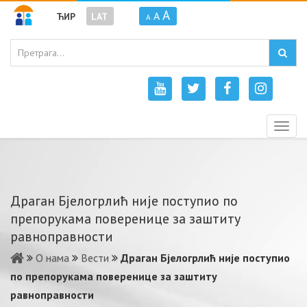
A
A
ЋИР
LAT
A
Togg
navig
Драган Бјелогрлић није поступио по
препорукама поверенице за заштиту
равноправности
О нама
Вести
Драган Бјелогрлић није поступио
по препорукама поверенице за заштиту
равноправности