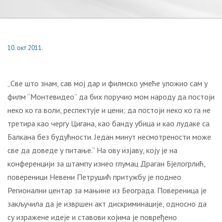
10. окт 2011.
„Све што знам, сав мој дар и филмско умеће уложио сам у
филм “Монтевидео” да бих поручио мом народу да постоји
неко ко га воли, респектује и цени; да постоји неко ко га не
третира као чергу Цигана, као банду убица и као лудаке са
Балкана без будућности. Један минут несмотрености може
све да доведе у питање.“ На ову изјаву, коју је на
конференцији за штампу изнео глумац Драган Бјелогрлић,
повереници Невени Петрушић притужбу је поднео
Регионални центар за мањине из Београда. Повереница је
закључила да је извршен акт дискриминације, односно да
су изражене идеје и ставови којима је повређено