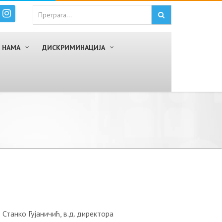
 НАМА
ДИСКРИМИНАЦИЈА
анко Гујаничић, в.д. директора