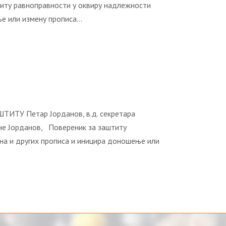
 равноправности у оквиру надлежности
ње или измену прописа…
ЗАШТИТУ Петар Јорданов, в.д. секретара
данов, Повереник за заштиту
на и других прописа и иницира доношење или