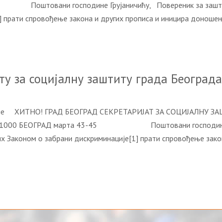
Поштовани господине Грујаничићу, Повереник за заштиту
] прати спровођење закона и других прописа и иницира доноше
ту за социјалну заштиту града Београда
 године ХИТНО! ГРАД БЕОГРАД СЕКРЕТАРИЈАТ ЗА СОЦИЈАЛНУ 
00 БЕОГРАД марта 43-45 Поштовани господине Јор
х Законом о забрани дискриминације[1] прати спровођење зако