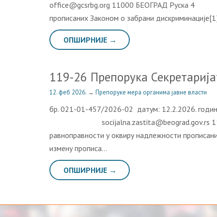
office@gcsrbg.org 11000 БЕОГРАД Руска 4 
прописаних Законом о забрани дискриминације[1
ОПШИРНИЈЕ →
119-26 Препорука Секретарија
12. феб 2026.
→
Препоруке мера органима јавне власти
бр. 021-01-457/2026-02 датум: 12.2.2026.
socijalna.zastita@beograd.gov.rs 110
равноправности у оквиру надлежности прописани
измену прописа…
ОПШИРНИЈЕ →