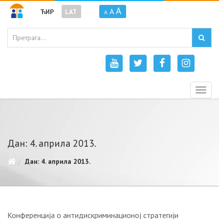
A
A
ЋИР
LAT
A
Togg
navig
Дан: 4. априла 2013.
Дан: 4. априла 2013.
Конференција о антидискриминационој стратегији