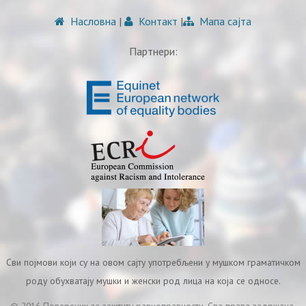
Насловна
|
Контакт
|
Мапа сајта
Партнери:
Сви појмови који су на овом сајту употребљени у мушком граматичком
роду обухватају мушки и женски род лица на која се односе.
© 2016 Повереник за заштиту равноправности. Сва права задржана.