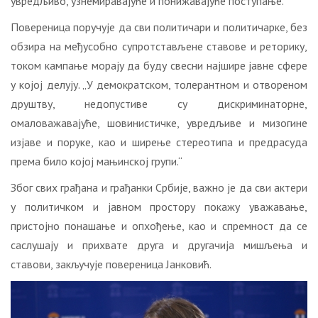
увредљиво, узнемиравајуће и понижавајуће поступање.“
Повереница поручује да сви политичари и политичарке, без
обзира на међусобно супротстављене ставове и реторику,
током кампање морају да буду свесни најшире јавне сфере
у којој делују. „У демократском, толерантном и отвореном
друштву, недопустиве су дискриминаторне,
омаловажавајуће, шовинистичке, увредљиве и мизогине
изјаве и поруке, као и ширење стереотипа и предрасуда
према било којој мањинској групи.“
Због свих грађана и грађанки Србије, важно је да сви актери
у политичком и јавном простору покажу уважавање,
пристојно понашање и опхођење, као и спремност да се
саслушају и прихвате друга и другачија мишљења и
ставови, закључује повереница Јанковић.