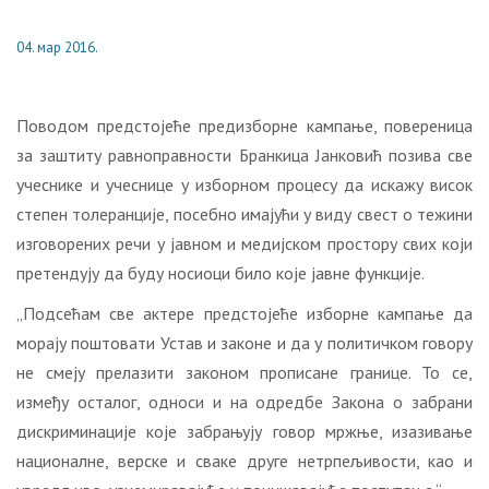
04. мар 2016.
Поводом предстојеће предизборне кампање, повереница
за заштиту равноправности Бранкица Јанковић позива све
учеснике и учеснице у изборном процесу да искажу висок
степен толеранције, посебно имајући у виду свест о тежини
изговорених речи у јавном и медијском простору свих који
претендују да буду носиоци било које јавне функције.
„Подсећам све актере предстојеће изборне кампање да
морају поштовати Устав и законе и да у политичком говору
не смеју прелазити законом прописане границе. То се,
између осталог, односи и на одредбе Закона о забрани
дискриминације које забрањују говор мржње, изазивање
националне, верске и сваке друге нетрпељивости, као и