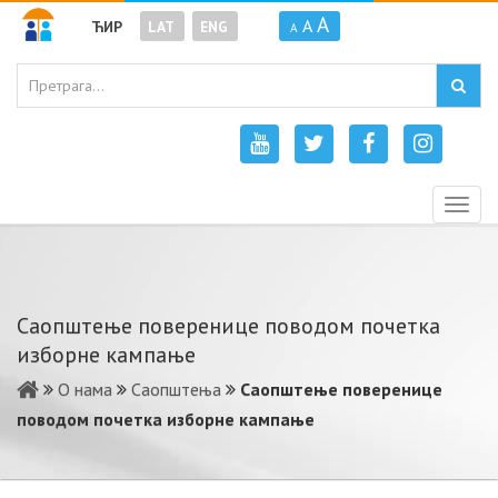
A
A
ЋИР
LAT
ENG
A
Togg
navig
Саопштење поверенице поводом почетка
изборне кампање
О нама
Саопштења
Саопштење поверенице
поводом почетка изборне кампање