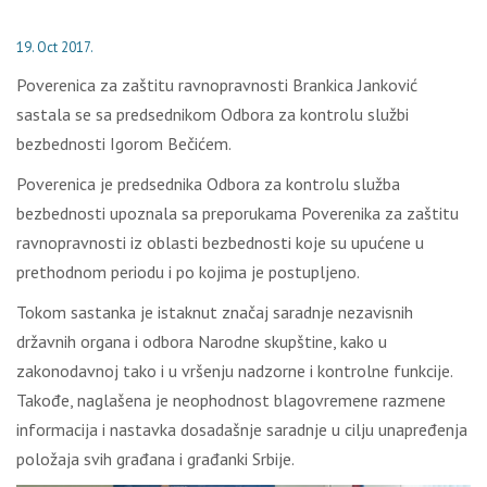
19. Oct 2017.
Poverenica za zaštitu ravnopravnosti Brankica Janković
sastala se sa predsednikom Odbora za kontrolu službi
bezbednosti Igorom Bečićem.
Poverenica je predsednika Odbora za kontrolu služba
bezbednosti upoznala sa preporukama Poverenika za zaštitu
ravnopravnosti iz oblasti bezbednosti koje su upućene u
prethodnom periodu i po kojima je postuplјeno.
Tokom sastanka je istaknut značaj saradnje nezavisnih
državnih organa i odbora Narodne skupštine, kako u
zakonodavnoj tako i u vršenju nadzorne i kontrolne funkcije.
Takođe, naglašena je neophodnost blagovremene razmene
informacija i nastavka dosadašnje saradnje u cilјu unapređenja
položaja svih građana i građanki Srbije.