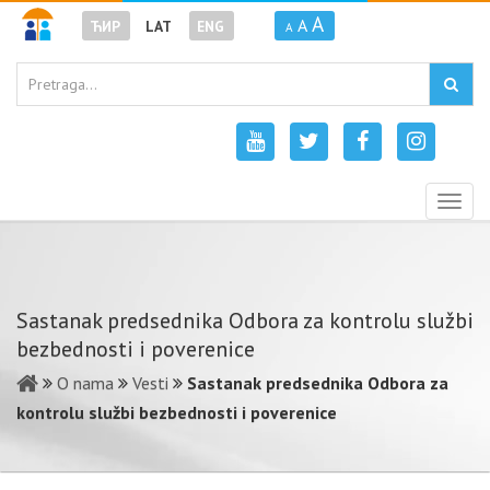
A
A
ЋИР
LAT
ENG
A
Togg
navig
Sastanak predsednika Odbora za kontrolu službi
bezbednosti i poverenice
O nama
Vesti
Sastanak predsednika Odbora za
kontrolu službi bezbednosti i poverenice