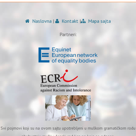
Naslovna
|
Kontakt
|
Mapa sajta
Partneri:
Svi pojmovi koji su na ovom sajtu upotrebljeni u muškom gramatičkom rodu