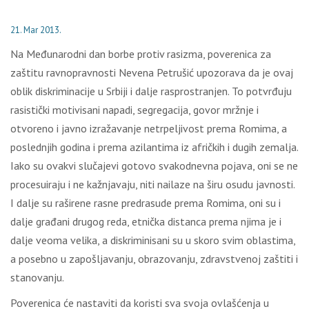
21. Mar 2013.
Na Međunarodni dan borbe protiv rasizma, poverenica za
zaštitu ravnopravnosti Nevena Petrušić upozorava da je ovaj
oblik diskriminacije u Srbiji i dalje rasprostranjen. To potvrđuju
rasistički motivisani napadi, segregacija, govor mržnje i
otvoreno i javno izražavanje netrpeljivost prema Romima, a
poslednjih godina i prema azilantima iz afričkih i dugih zemalja.
Iako su ovakvi slučajevi gotovo svakodnevna pojava, oni se ne
procesuiraju i ne kažnjavaju, niti nailaze na širu osudu javnosti.
I dalje su raširene rasne predrasude prema Romima, oni su i
dalje građani drugog reda, etnička distanca prema njima je i
dalje veoma velika, a diskriminisani su u skoro svim oblastima,
a posebno u zapošljavanju, obrazovanju, zdravstvenoj zaštiti i
stanovanju.
Poverenica će nastaviti da koristi sva svoja ovlašćenja u