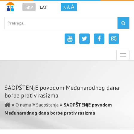
A
A
ЋИР
LAT
A
Togg
navig
SAOPŠTENjE povodom Međunarodnog dana
borbe protiv rasizma
O nama
Saopštenja
SAOPŠTENjE povodom
Međunarodnog dana borbe protiv rasizma