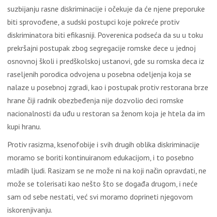
suzbijanju rasne diskriminacije i očekuje da će njene preporuke
biti sprovođene, a sudski postupci koje pokreće protiv
diskriminatora biti efikasniji. Poverenica podseća da su u toku
prekršajni postupak zbog segregacije romske dece u jednoj
osnovnoj školi i predškolskoj ustanovi, gde su romska deca iz
raseljenih porodica odvojena u posebna odeljenja koja se
nalaze u posebnoj zgradi, kao i postupak protiv restorana brze
hrane čiji radnik obezbeđenja nije dozvolio deci romske
nacionalnosti da uđu u restoran sa ženom koja je htela da im
kupi hranu.
Protiv rasizma, ksenofobije i svih drugih oblika diskriminacije
moramo se boriti kontinuiranom edukacijom, i to posebno
mladih ljudi. Rasizam se ne može ni na koji način opravdati, ne
može se tolerisati kao nešto što se događa drugom, i neće
sam od sebe nestati, već svi moramo doprineti njegovom
iskorenjivanju.