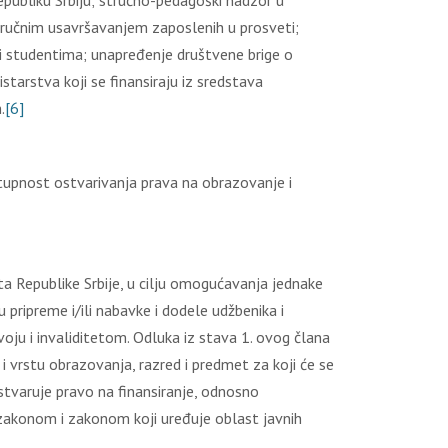
publiku Srbiju; stručno-pedagoški nadzor u
tručnim usavršavanjem zaposlenih u prosveti;
a i studentima; unapređenje društvene brige o
tarstva koji se finansiraju iz sredstava
.
[6]
upnоst оstvаrivаnjа prаvа nа оbrаzоvаnjе i
a Republike Srbije, u cilјu omogućavanja jednake
 pripreme i/ili nabavke i dodele udžbenika i
zvoju i invaliditetom. Odluka iz stava 1. ovog člana
i vrstu obrazovanja, razred i predmet za koji će se
 ostvaruje pravo na finansiranje, odnosno
m zakonom i zakonom koji uređuje oblast javnih