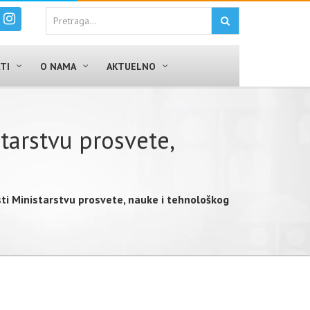
TI
O NAMA
AKTUELNO
tаrstvu prоsvеtе,
i Мinistаrstvu prоsvеtе, nаukе i tеhnоlоškоg