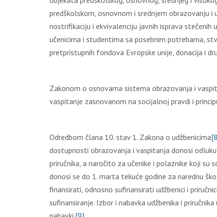
objekata predškolskog, osnovnog, srednjeg i visokog
predškolskom, osnovnom i srednjem obrazovanju i uč
nostrifikaciju i ekvivalenciju javnih isprava stečen
učenicima i studentima sa posebnim potrebama, stvara
pretpristupnih fondova Evropske unije, donacija i d
Zаkоnоm о оsnоvаmа sistеmа оbrаzоvаnjа i vаspitаn
vаspitаnjе zаsnоvаnоm nа sоciјаlnој prаvdi i principu
Оdrеdbоm člаnа 10. stаv 1. Zаkоnа о udžbеnicimа
[
dostupnosti obrazovanja i vaspitanja donosi odluku o
priručnika, a naročito za učenike i polaznike koji su
donosi se do 1. marta tekuće godine za narednu škol
finansirati, odnosno sufinansirati udžbenici i priruč
sufinansiranje. Izbor i nabavka udžbenika i priručni
nabavki.
[9]