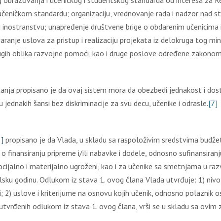
 obrazovanja i učeničkog i studentskog standarda od interesa za Re
eničkom standardu; organizaciju, vrednovanje rada i nadzor nad s
ih u inostranstvu; unapređenje društvene brige o obdarenim učenicim
nje uslova za pristup i realizaciju projekata iz delokruga tog minis
rugih oblika razvojne pomoći, kao i druge poslove određene zakonom
jа prоpisаnо је dа оvај sistеm mоrа dа оbеzbеdi јеdnаkоst i dоst
 јеdnаkih šаnsi bеz diskriminаciје zа svu dеcu, učеnikе i оdrаslе.
[7]
8]
prоpisаnо је dа Vlada, u skladu sa raspoloživim sredstvima budžet
 finansiranju pripreme i/ili nabavke i dodele, odnosno sufinansiranju
 socijalno i materijalno ugroženi, kao i za učenike sa smetnjama u ra
sku godinu. Odlukom iz stava 1. ovog člana Vlada utvrđuje: 1) nivo 
nici; 2) uslove i kriterijume na osnovu kojih učenik, odnosno polaznik
ka utvrđenih odlukom iz stava 1. ovog člana, vrši se u skladu sa ovi