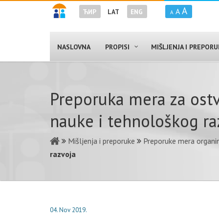
A
A
ЋИР
LAT
ENG
A
NASLOVNA
PROPISI
MIŠLJENJA I PREPOR
Prеpоrukа mеrа zа оstv
nаukе i tеhnоlоškоg rа
Mišljenja i preporuke
Preporuke mera organim
rаzvоја
04. Nov 2019.