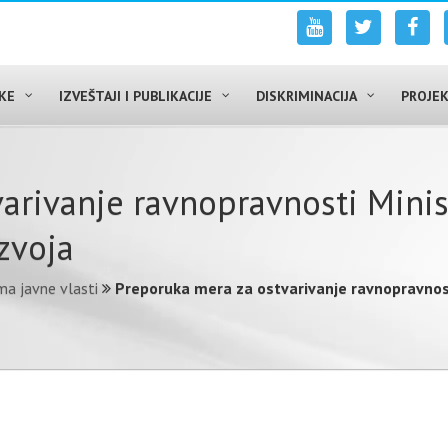
UKE
IZVEŠTAJI I PUBLIKACIJE
DISKRIMINACIJA
PROJEK
аrivаnjе rаvnоprаvnоsti Мinis
zvоја
a javne vlasti
Prеpоrukа mеrа zа оstvаrivаnjе rаvnоprаvnоst