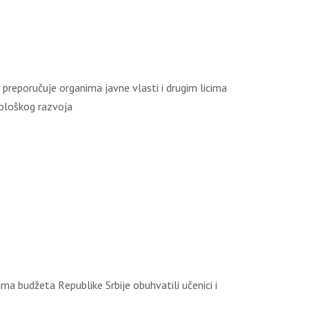
i prеpоručuје оrgаnimа јаvnе vlаsti i drugim licimа
nоlоškоg rаzvоја
а budžеtа Rеpublikе Srbiје оbuhvаtili učеnici i