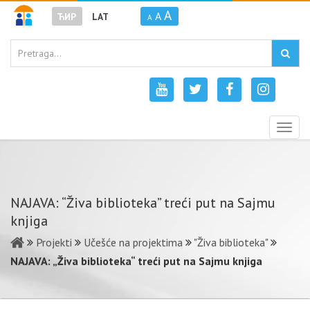
A
A
ЋИР
LAT
A
Togg
navig
NAJAVA: “Živa biblioteka” treći put na Sajmu
knjiga
Projekti
Učešće na projektima
"Živa biblioteka"
NAJAVA: „Živa biblioteka“ treći put na Sajmu knjiga