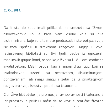
31. Oct 2014.
Da li ste do sada imali priliku da se sretnete sa “Živom
bibliotekom”? To je kada vam osobe koje su bile
diskriminisane, koje su bile mete predrasuda i stereotipa, svoja
iskustva ispričaju u direktnom razgovoru. Knjige u ovoj
jedinstvenoj biblioteci su živi ljudi, osobe iz ugroženih
manjinskih grupa: Romi, osobe koje žive sa HIV – om, osobe sa
invaliditetom, LGBT osobe, kao i mnogi drugi ljudi koji se
svakodnevno susreću sa nepravdom, diskriminacijom,
ponižavanjem, ali imaju snagu i želju da u prijateljskom
razgovoru svoja iskustva podele sa čitaocima.
Cilj “Žive biblioteke” je promocija ravnopravnosti i tolerancije
jer predstavlja priliku i način da se kroz autentične životne