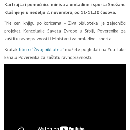
Kartrajta i pomoćnice ministra omladine i sporta Snežane
Klašnje je u nedelju 2. novembra, od 11-11.30 časova.
“Ne ceni knjigu po koricama – Živa biblioteka” je zajednički
projekat Kancelarije Saveta Evrope u Srbiji, Poverenika za
zaštitu ravnopravnosti i Ministarstva omladine i sporta.
Kratak
film o “Živoj biblioteci”
možete pogledati na You Tube
kanalu Poverenika za zaštitu ravnopravnosti.