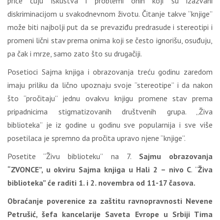
priče čuju iskustva i problemi onih koji su izazvani
diskriminacijom u svakodnevnom životu. Čitanje takve “knjige”
može biti najbolji put da se prevaziđu predrasude i stereotipi i
promeni lični stav prema onima koji se često ignorišu, osuđuju,
pa čak i mrze, samo zato što su drugačiji.
Posetioci Sajma knjiga i obrazovanja treću godinu zaredom
imaju priliku da lično upoznaju svoje “stereotipe” i da nakon
što “pročitaju” jednu ovakvu knjigu promene stav prema
pripadnicima stigmatizovanih društvenih grupa. „Živa
biblioteka” je iz godine u godinu sve popularnija i sve više
posetilaca je spremno da pročita upravo njene “knjige”.
Posetite “Živu biblioteku” na 7.
Sajmu obrazovanja
“ZVONCE”, u okviru Sajma knjiga u Hali 2 – nivo C
. “
Živa
biblioteka” će raditi 1. i 2. novembra od 11-17 časova.
Obraćanje poverenice za zaštitu ravnopravnosti Nevene
Petrušić, šefa kancelarije Saveta Evrope u Srbiji Tima