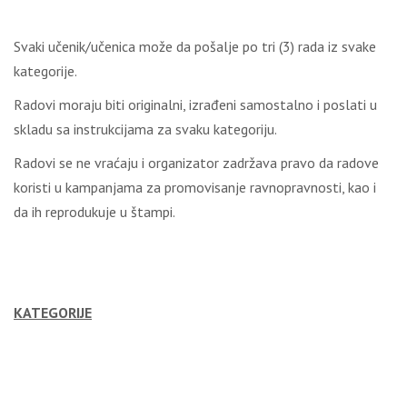
Svaki učenik/učenica može da pošalje po tri (3) rada iz svake
kategorije.
Radovi moraju biti originalni, izrađeni samostalno i poslati u
skladu sa instrukcijama za svaku kategoriju.
Radovi se ne vraćaju i organizator zadržava pravo da radove
koristi u kampanjama za promovisanje ravnopravnosti, kao i
da ih reprodukuje u štampi.
KATEGORIJE