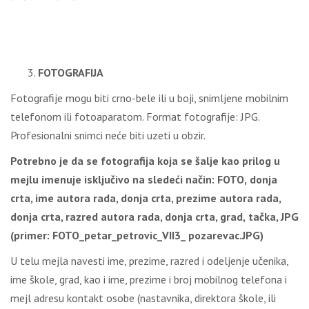
FOTOGRAFIJA
Fotografije mogu biti crno-bele ili u boji, snimljene mobilnim
telefonom ili fotoaparatom. Format fotografije: JPG.
Profesionalni snimci neće biti uzeti u obzir.
Potrebno je da se fotografija koja se šalje kao prilog u
mejlu imenuje isključivo na sledeći način: FOTO,
donja
crta,
ime autora rada
, donja crta,
prezime autora rada,
donja crta, razred autora rada, donja crta, grad,
tačka, JPG
(primer:
FOTO
_
petar
_
petrovic
_
VII
3
_
pozarevac
.
JPG
)
U telu mejla navesti ime, prezime, razred i odeljenje učenika,
ime škole, grad, kao i ime, prezime i broj mobilnog telefona i
mejl adresu kontakt osobe (nastavnika, direktora škole, ili