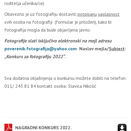
roditelja učenika/ce).
Obavezno je uz fotografiju dostaviti
potpisanu
saglasnost
svih osoba na fotografiji (formular je priložen), kako bi
fotografija mogla da bude objavljena javno.
Fotografije sl
a
ti isključivo elektronski n
a
mejl
a
dr
e
su
poverenik
.fotografija
@yahoo.com
Naslov mejla/
Subject
:
„Konkurs za fotografiju 20
22
“
.
Sva dodatna objašnjenja o konkursu možete dobiti na telefon:
011/ 243 81 84 kontakt osoba: Slavica Nikolić
NAGRADNI KONKURS 2022.