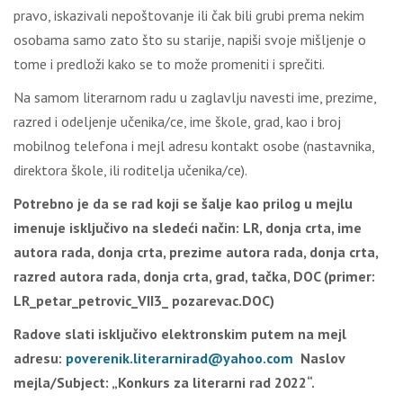
pravo, iskazivali nepoštovanje ili čak bili grubi prema nekim
osobama samo zato što su starije, napiši svoje mišljenje o
tome i predloži kako se to može promeniti i sprečiti.
Na samom literarnom radu u zaglavlju navesti ime, prezime,
razred i odeljenje učenika/ce, ime škole, grad, kao i broj
mobilnog telefona i mejl adresu kontakt osobe (nastavnika,
direktora škole, ili roditelja učenika/ce).
Potrebno je da se rad koji se šalje kao prilog u mejlu
imenuje isključivo na sledeći način: LR, donja crta, ime
autora rada, donja crta, prezime autora rada, donja crta,
razred autora rada, donja crta, grad, tačka, DOC (primer:
LR_petar_petrovic_VII3_ pozarevac.DOC)
Radove slati isključivo elektronskim putem na mejl
adresu:
poverenik.literarnirad@yahoo.com
Naslov
mejla/
Subject: „Konkurs za literarni rad 20
22
“.