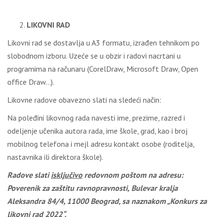
LIKOVNI RAD
Likovni rad se dostavlja u A3 formatu, izrađen tehnikom po
slobodnom izboru. Uzeće se u obzir i radovi nacrtani u
programima na računaru (CorelDraw, Microsoft Draw, Open
office Draw…).
Likovne radove obavezno slati na sledeći način:
Na poleđini likovnog rada navesti ime, prezime, razred i
odeljenje učenika autora rada, ime škole, grad, kao i broj
mobilnog telefona i mejl adresu kontakt osobe (roditelja,
nastavnika ili direktora škole).
Radove slati
isključivo
redovnom poštom
na adresu
:
Poverenik za zaštitu ravnopravnosti,
Bulevar kralja
Aleksandra 84/4
, 11000 Beograd
, sa naznakom „Konkurs za
likovni rad
20
22
“.