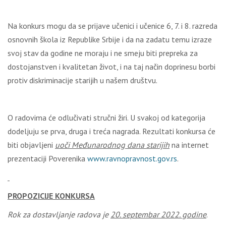
Na konkurs mogu da se prijave učenici i učenice 6, 7. i 8. razreda
osnovnih škola iz Republike Srbije i da na zadatu temu izraze
svoj stav da godine ne moraju i ne smeju biti prepreka za
dostojanstven i kvalitetan život, i na taj način doprinesu borbi
protiv diskriminacije starijih u našem društvu.
O radovima će odlučivati stručni žiri. U svakoj od kategorija
dodeljuju se prva, druga i treća nagrada. Rezultati konkursa će
biti objavljeni
uoči Međunarodnog dana starijih
na internet
prezentaciji Poverenika
www.ravnopravnost.gov.rs
.
PROPOZICIJE KONKURSA
Rok za dostavljanje radova je
20. septembar 20
2
2
.
g
odine
.