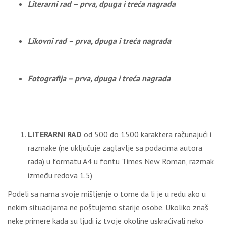
Literarni rad – prva, d
p
uga i treća nagrada
Likovni rad – prva, d
p
uga i treća nagrada
Fotografij
a
– prva, d
p
uga i treća nagrada
LITERARNI RAD
od 500 do 1500 karaktera računajući i
razmake (ne uključuje zaglavlje sa podacima autora
rada) u formatu A4 u fontu Times New Roman, razmak
između redova 1.5)
Podeli sa nama svoje mišljenje o tome da li je u redu ako u
nekim situacijama ne poštujemo starije osobe. Ukoliko znaš
neke primere kada su ljudi iz tvoje okoline uskraćivali neko