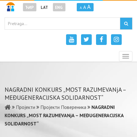
A
A
ЋИР
LAT
ENG
A
Togg
navig
NAGRADNI KONKURS „MOST RAZUMEVANjA –
MEĐUGENERACIJSKA SOLIDARNOST“
Пројекти
Пројекти Повереника
NAGRADNI
KONKURS „MOST RAZUMEVANjA – MEĐUGENERACIJSKA
SOLIDARNOST“