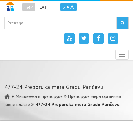
A
A
ЋИР
LAT
A
Togg
navig
477-24 Preporuka mera Gradu Pančevu
Мишљења и препоруке
Препоруке мера органима
јавне власти
477-24 Preporuka mera Gradu Pančevu