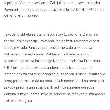
U prilogu Vam dostavljamo Zaključak o obustavi postupka
Poverenika za zaštitu ravnopravnosti br. 07-00-412/2024-02
od 26.3.2025. godine.
Takođe, u skladu sa članom 33. stav 1. tač. 7. i 9. Zakona o
zabrani diskriminacije, Poverenik za zaštitu ravnopravnosti
upućuje Gradu Pančevu preporuku mera da u skladu sa
Zakonom o izbeglicama i Zaključkom Vlade, a u cilju
okončanja procesa integracije izbeglica, korisnika Programa
SIRP, omogući kupovinu stambenih jedinica pribavljenih
izgradnjom za potrebe integracije izbeglica u okviru realizacije
ovog programa, te da na postupak kupoprodaje i na postupak
zakupa predmetnih stambenih jedinica primene odredbe
Zakona o izbeglicama, koje se odnose na rešavanje stambenih
potreba izbeglica.