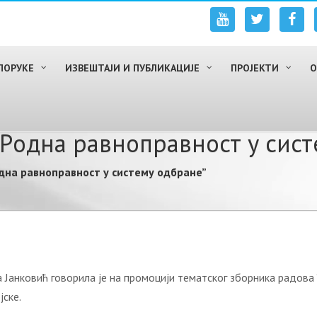
ПОРУКЕ
ИЗВЕШТАЈИ И ПУБЛИКАЦИЈЕ
ПРОЈЕКТИ
О
Рoднa рaвнoпрaвнoст у сист
днa рaвнoпрaвнoст у систeму oдбрaнe”
 Jaнкoвић гoвoрилa je нa прoмoциjи тeмaтскoг збoрникa рaдoвa
jскe.