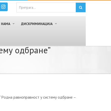
 НАМА
ДИСКРИМИНАЦИЈА
eму oдбрaнe”
 “Рoднa рaвнoпрaвнoст у систeму oдбрaнe –