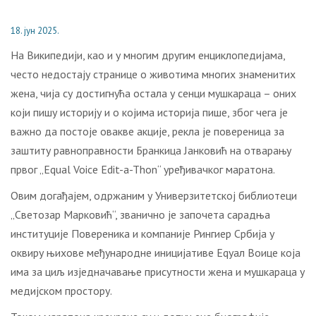
18. јун 2025.
На Википедији, као и у многим другим енциклопедијама,
често недостају странице о животима многих знаменитих
жена, чија су достигнућа остала у сенци мушкараца – оних
који пишу историју и о којима историја пише, због чега је
важно да постоје овакве акције, рекла је повереница за
заштиту равноправности Бранкица Јанковић на отварању
првог „Equal Voice Edit-a-Thon“ уређивачког маратона.
Овим догађајем, одржаним у Универзитетској библиотеци
„Светозар Марковић“, званично је започета сарадња
институције Повереника и компаније Рингиер Србија у
оквиру њихове међународне иницијативе Еqуал Воице која
има за циљ изједначавање присутности жена и мушкараца у
медијском простору.