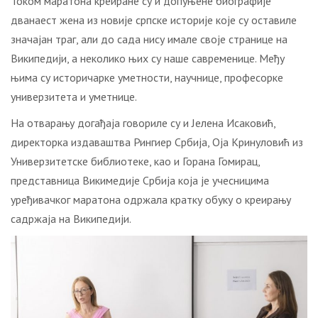
Током маратона креиране су и допуњене биографије
дванаест жена из новије српске историје које су оставиле
значајан траг, али до сада нису имале своје странице на
Википедији, а неколико њих су наше савременице. Међу
њима су историчарке уметности, научнице, професорке
универзитета и уметнице.
На отварању догађаја говориле су и Јелена Исаковић,
директорка издаваштва Рингиер Србија, Оја Кринуловић из
Универзитетске библиотеке, као и Горана Гомирац,
представница Викимедије Србија која је учесницима
уређивачког маратона одржала кратку обуку о креирању
садржаја на Википедији.