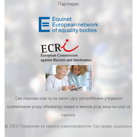
Партнери:
Сви појмови који су на овом сајту употребљени у мушком
граматичком роду обухватају мушки и женски род лица на која се
односе.
© 2016 Повереник за заштиту равноправности. Сва права задржана.