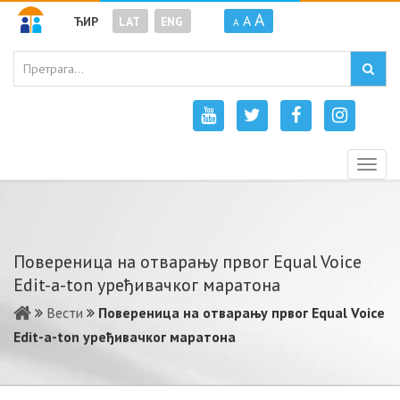
A
A
ЋИР
LAT
ENG
A
Togg
navig
Повереница на отварању првог Equal Voice
Edit-a-ton уређивачког маратона
Вести
Повереница на отварању првог Equal Voice
Edit-a-ton уређивачког маратона