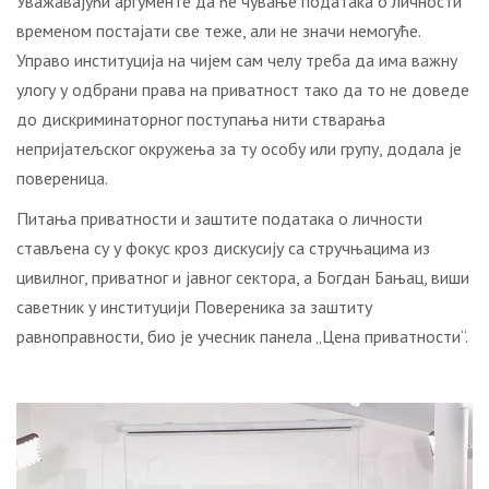
Уважавајући аргументе да ће чување података о личности
временом постајати све теже, али не значи немогуће.
Управо институција на чијем сам челу треба да има важну
улогу у одбрани права на приватност тако да то не доведе
до дискриминаторног поступања нити стварања
непријатељског окружења за ту особу или групу, додала је
повереница.
Питања приватности и заштите података о личности
стављена су у фокус кроз дискусију са стручњацима из
цивилног, приватног и јавног сектора, а Богдан Бањац, виши
саветник у институцији Повереника за заштиту
равноправности, био је учесник панела „Цена приватности“.