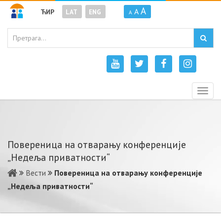
A
A
ЋИР
LAT
ENG
A
Togg
navig
Повереница на отварању конференције
„Недеља приватности“
Вести
Повереница на отварању конференције
„Недеља приватности“