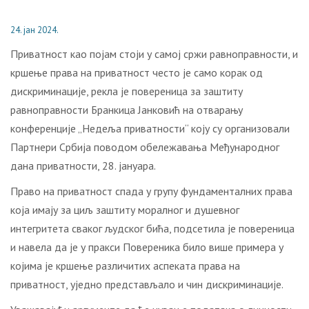
24. јан 2024.
Приватност као појам стоји у самој сржи равноправности, и
кршење права на приватност често је само корак од
дискриминације, рекла је повереница за заштиту
равноправности Бранкица Јанковић на отварању
конференције „Недеља приватности“ коју су организовали
Партнери Србија поводом обележавања Међународног
дана приватности, 28. јануара.
Право на приватност спада у групу фундаменталних права
која имају за циљ заштиту моралног и душевног
интегритета сваког људског бића, подсетила је повереница
и навела да је у пракси Повереника било више примера у
којима је кршење различитих аспеката права на
приватност, уједно представљало и чин дискриминације.