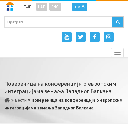
A
A
ЋИР
LAT
ENG
A
Togg
navig
Повереница на конференцији о европским
интеграцијама земаља Западног Балкана
Вести
Повереница на конференцији о европским
интеграцијама земаља Западног Балкана