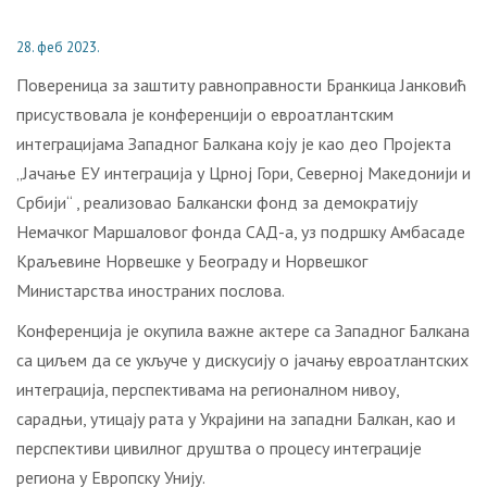
28. феб 2023.
Повереница за заштиту равноправности Бранкица Јанковић
присуствовала је конференцији о евроатлантским
интеграцијама Западног Балкана коју је као део Пројекта
„Јачање ЕУ интеграција у Црној Гори, Северној Македонији и
Србији“ , реализовао Балкански фонд за демократију
Немачког Маршаловог фонда САД-а, уз подршку Амбасаде
Краљевине Норвешке у Београду и Норвешког
Министарства иностраних послова.
Конференција је окупила важне актере са Западног Балкана
са циљем да се укључе у дискусију о јачању евроатлантских
интеграција, перспективама на регионалном нивоу,
сарадњи, утицају рата у Украјини на западни Балкан, као и
перспективи цивилног друштва о процесу интеграције
региона у Европску Унију.