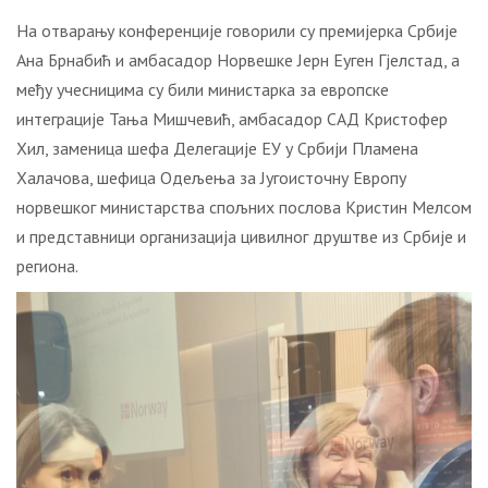
На отварању конференције говорили су премијерка Србије
Ана Брнабић и амбасадор Норвешке Јерн Еуген Гјелстад, а
међу учесницима су били министарка за европске
интеграције Тања Мишчевић, амбасадор САД Кристофер
Хил, заменица шефа Делегације ЕУ у Србији Пламена
Халачова, шефица Одељења за Југоисточну Европу
норвешког министарства спољних послова Кристин Мелсом
и представници организација цивилног друштве из Србије и
региона.