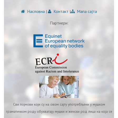
Насловна
|
Контакт
|
Мапа сајта
Партнери:
Сви појмови који су на овом сајту употребљени у мушком
граматичком роду обухватају мушки и женски род лица на која се