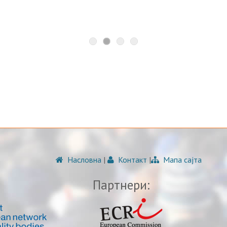
Насловна
|
Контакт
|
Мапа сајта
Партнери: