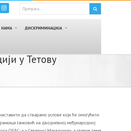
 НАМА
ДИСКРИМИНАЦИЈА
ији у Тетову
наставити да стварамо услове који ће омогућити
Бранкица Јанковић на дводневној међународној
ија ОЕБС-а у Северној Македонији, а главне теме