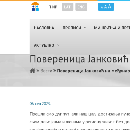
A
A
ЋИР
LAT
ENG
A
НАСЛОВНА
ПРОПИСИ
МИШЉЕЊА И ПРЕ
AКТУЕЛНО
Повереница Јанковић
Вести
Повереница Јанковић на међунар
06. сеп 2023.
Прешли смо дуг пут, али наш циљ достизања пуне
свим девојкама и женама у региону живот без ди
конференцији о родној равноправности и оснажив