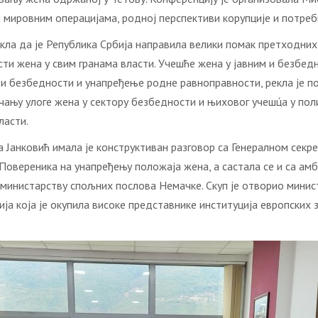
и мировним операцијама, родној перспективи корупције и потре
кла да је Република Србија направила велики помак претходних 
и жена у свим гранама власти. Учешће жена у јавним и безбедн
и безбедности и унапређење родне равноправности, рекла је по
чању улоге жена у сектору безбедности и њиховог учешц́а у по
ласти.
 Јанковић имала је конструктиван разговор са Генералном секр
Повереника на унапређењу положаја жена, а састала се и са ам
 министарству спољних послова Немачке. Скуп је отворио минис
ја која је окупила високе представнике институција европских