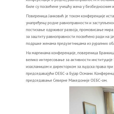
биле су посвећене учешћу жена у безбедносним 
Повереница Јанковић је током конференције иста
унапређењу родне равноправности и заступљеност
постизање одрживог развоја, промовисање мира 
за заштиту равноправности посвећено ради на ја
подршке женама предузетницама из руралних об
На маргинама конференције, повереница Бранкица
велико интересовање за активности институције 
изасланицом и директорком за људска права при
председавајући ОЕБС-а Бујар Османи. Конференци
председавање Северне Македоније ОЕБС-ом.