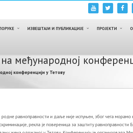
ПОРУКЕ
ИЗВЕШТАЈИ И ПУБЛИКАЦИЈЕ
ПРОЈЕКТИ
О
 на међународној конференц
одној конференцији у Тетову
 родне равноправности и даље није испуњен, због чега морамо 
скриминације, рекла је повереница за заштиту равноправности 
ању жена одржаној у Тетову. Конференцију је организовала Мис