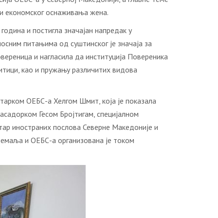
би економског оснаживања жена.
година и постигла значајан напредак у
осним питањима од суштинског је значаја за
вереница и нагласила да институција Повереника
литици, као и пружању различитих видова
етарком ОЕБС-а Хелгом Шмит, која је показала
басадорком Гесом Бројтигам, специјалном
тар иностраних послова Северне Македоније и
 земаља и ОЕБС-а организована је током