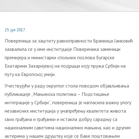
25. јул 2017.
Повереница за заштиту равноправности Бранкица Јанковић
захвалила се у име институције Повереника заменици
премијера и министарки спољних послова Бугарске
Екатарини Захаријевој на подршци коју пружа Србији на
путу ка Европској унији.
Учествујући у раду oкруглог стола поводом објављивања
публикације „Мањинска политика – Подстицање
интеграције у Србији“, повереница је нагласила важну улогу
независних институција у унапређењу квалитета живота
свих грађана и грађанки и истакла добру сарадњу са
националним саветима националних мањина, као и другим
актерима у нашем друштву које се баве поштовањем