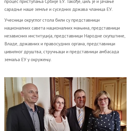
процес приступања Србије ЕУ. Такође, циљ је и јачање
сарадње наше земље и суседних држава чланица ЕУ.
Учесници округлог стола били су представници
националних савета националних мањина, представници
независних институција, представници Народне скупштине,
Владе, државних и правосудних органа, представници
цивилног друштва, стручњаци и представници амбасада
земаља ЕУ у окружењу.