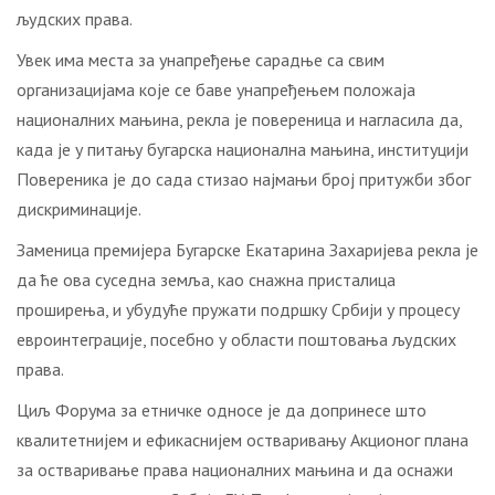
људских права.
Увек има места за унапређење сарадње са свим
организацијама које се баве унапређењем положаја
националних мањина, рекла је повереница и нагласила да,
када је у питању бугарска национална мањина, институцији
Повереника је до сада стизао најмањи број притужби због
дискриминације.
Заменица премијера Бугарске Екатарина Захаријева рекла је
да ће ова суседна земља, као снажна присталица
проширења, и убудуће пружати подршку Србији у процесу
евроинтеграцијe, посебно у области поштовања људских
права.
Циљ Форума за етничке односе је да допринесе што
квалитетнијем и ефикаснијем остваривању Акционог плана
за остваривање права националних мањина и да оснажи