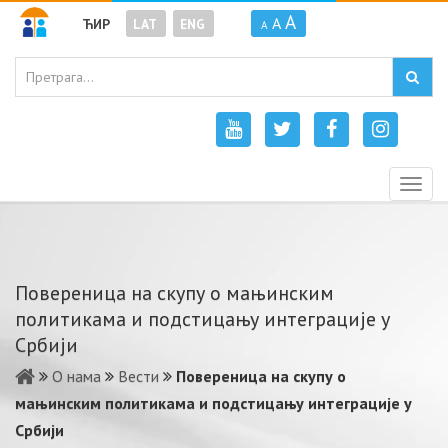
A
A
ЋИР
LAT
ENG
A
Togg
navig
Повереница на скупу о мањинским
политикама и подстицању интеграције у
Србији
О нама
Вести
Повереница на скупу о
мањинским политикама и подстицању интеграције у
Србији