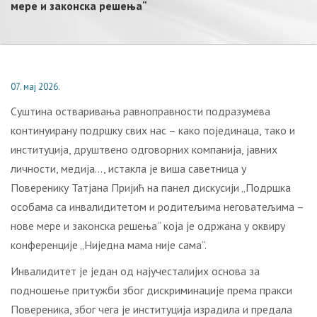
мере и законска решења“
07. мај 2026.
Суштина остваривања равноправности подразумева
континуирану подршку свих нас – како појединаца, тако и
институција, друштвено одговорних компанија, јавних
личности, медија…, истакла је виша саветница у
Поверенику Татјана Пријић на панел дискусији „Подршка
особама са инвалидитетом и родитељима неговатељима –
нове мере и законска решења“ која је одржана у оквиру
конференције „Ниједна мама није сама“.
Инвалидитет је један од најучесталијих основа за
подношење притужби због дискриминације према пракси
Повереника, због чега је институција израдила и предала