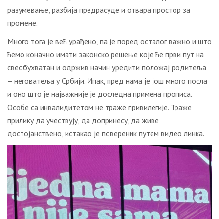
разумевање, разбија предрасуде и отвара простор за
промене.
Много тога је већ урађено, па је поред осталог важно и што
ћемо коначно имати законско решење које ће први пут на
свеобухватан и одржив начин уредити положај родитеља
– неговатеља у Србији. Ипак, пред нама је још много посла
и оно што је најважније је доследна примена прописа.
Особе са инвалидитетом не траже привилегије. Траже
прилику да учествују, да допринесу, да живе
достојанствено, истакао је повереник путем видео линка.