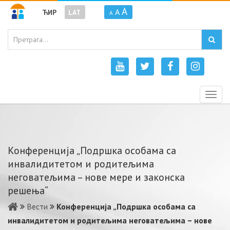
A
A
ЋИР
LAT
A
Togg
navig
Конференција „Подршка особама са
инвалидитетом и родитељима
неговатељима – нове мере и законска
решења“
Вести
Конференција „Подршка особама са
инвалидитетом и родитељима неговатељима – нове