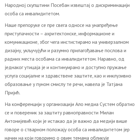
Народној скупштини Посебан извештај о дискриминацији
особа са инвалидитетом.
Наше препоруке се пре свега односе на унапређење
приступачности – ахритектонске, информационе и
комуникационе, због чега инстистирамо на универзалном
дизајну, укључујући и разумно прилагођавање послова и
радних места особама са инвалидитетом. Наравно, од
једнаког утицаја је и континуирано и доступно пружање
услуга социјалне и здравствене заштите, као и инклузивно
образовање у пуном смислу те речи, навела је Татјана
Пријић.
На конференцији у организацији Ало медиа Сyстем обратио
се и повереник за заштиту равноправности Милан
Антонијевић који је истакао да је важно да медији више
говоре о стварном положају особа са инвалидитетом јер
начин на који говоримо о овим темама обликује