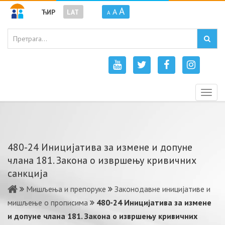
A
A
ЋИР
LAT
A
Togg
navig
480-24 Иницијатива за измене и допуне
члана 181. Закона о извршењу кривичних
санкција
Мишљења и препоруке
Законодавне иницијативе и
мишљење о прописима
480-24 Иницијатива за измене
и допуне члана 181. Закона о извршењу кривичних