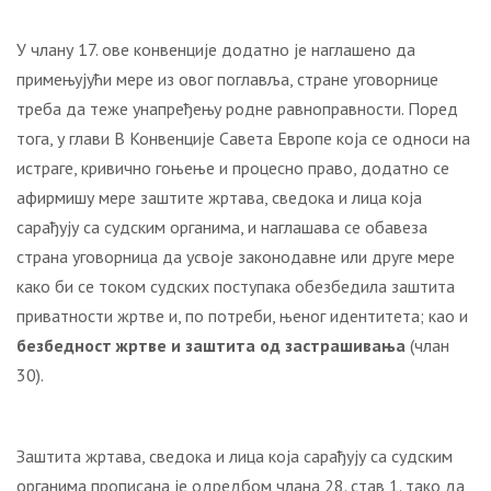
У члану 17. ове конвенције додатно је наглашено да
примењујући мере из овог поглавља, стране уговорнице
треба да теже унапређењу родне равноправности. Поред
тога, у глави В Конвенције Савета Европе која се односи на
истраге, кривично гоњење и процесно право, додатно се
афирмишу мере заштите жртава, сведока и лица која
сарађују са судским органима, и наглашава се обавеза
страна уговорница да усвоје законодавне или друге мере
како би се током судских поступака обезбедила заштита
приватности жртве и, по потреби, њеног идентитета; као и
безбедност жртве и заштита од застрашивања
(члан
30).
Заштита жртава, сведока и лица која сарађују са судским
органима прописана је одредбом члана 28. став 1. тако да