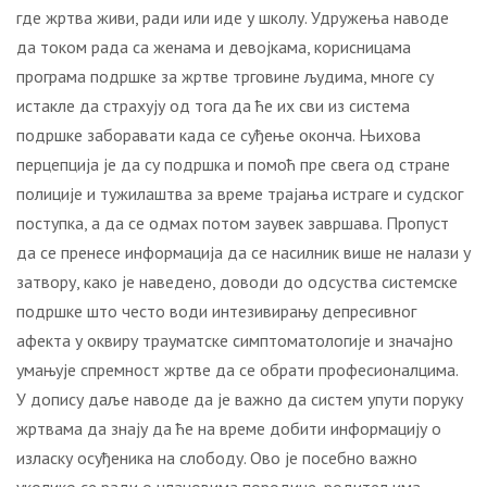
где жртва живи, ради или иде у школу. Удружења наводе
да током рада са женама и девојкама, корисницама
програма подршке за жртве трговине људима, многе су
истакле да страхују од тога да ће их сви из система
подршке заборавати када се суђење оконча. Њихова
перцепција је да су подршка и помоћ пре свега од стране
полиције и тужилаштва за време трајања истраге и судског
поступка, а да се одмах потом заувек завршава. Пропуст
да се пренесе информација да се насилник више не налази у
затвору, како је наведено, доводи до одсуства системске
подршке што често води интезивирању депресивног
афекта у оквиру трауматске симптоматологије и значајно
умањује спремност жртве да се обрати професионалцима.
У допису даље наводе да је важно да систем упути поруку
жртвама да знају да ће на време добити информацију о
изласку осуђеника на слободу. Ово је посебно важно