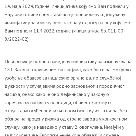
14. маја 2024. године. Иницијатива коју смо Вам поднели у
мају ове године представљала је поновљену и допуњену
иницијативу за измену овог закона у односу на ону коју смо
Вам поднели 11.4.2022. године (Иницијатива бр. 011-00-
8/2022-02).
Повереник је поднео наведену иницијативу за измену члана
181. Закона о кривичним санкцијама, како би се размотрило
увођење обавезе за надлежне органе да, по службеној
дужности у случајевима родно заснованог и породичног
насиља, онако како је оно дефинисано у Закону о
спречавању насиља у породици, обавесте жртву о
отпуштању осуђеног или његовом бекству из затвора, без
обзира на процену ризика од стране завода у конкретном
случају, како је наведено у ставу 2. овог члана. Имајући у
виду директиве Европске уније које обавезују државе