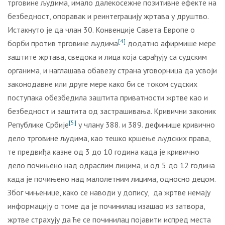
трговине људима, имало далекосежне позитивне ефекте на
безбедност, опоравак и реинтеграцију жртава у друштво.
Истакнуто је да члан 30. Конвенције Савета Европе о
[4]
борби против трговине људима
додатно афирмише мере
заштите жртава, сведока и лица која сарађују са судским
органима, и наглашава обавезу страна уговорница да усвоји
законодавне или друге мере како би се током судских
поступака обезбедила заштита приватности жртве као и
безбедност и заштита од застрашивања. Кривични законик
[5]
Републике Србије
у члану 388. и 389. дефинише кривично
дело трговине људима, као тешко кршење људских права,
те предвиђа казне од 3 до 10 година када је кривично
дело почињено над одраслим лицима, и од 5 до 12 година
када је почињено над малолетним лицима, односно децом.
Због чињенице, како се наводи у допису, да жртве немају
информацију о томе да је починилац изашао из затвора,
жртве страхују да ће се починилац појавити испред места