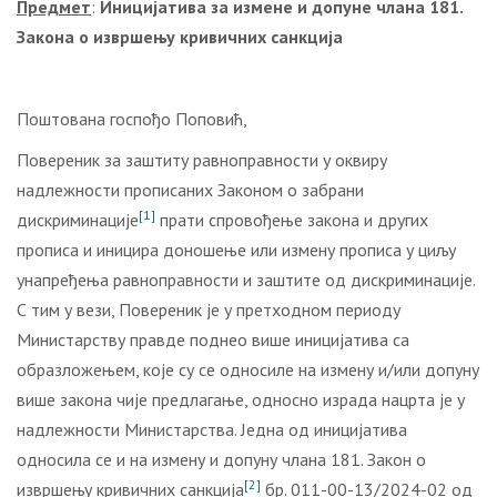
Предмет
:
Иницијатива за измене и допуне члана 181.
Закона о извршењу кривичних санкција
Поштована госпођо Поповић,
Повереник за заштиту равноправности у оквиру
надлежности прописаних Законом о забрани
[1]
дискриминације
прати спровођење закона и других
прописа и иницира доношење или измену прописа у циљу
унапређења равноправности и заштите од дискриминације.
С тим у вези, Повереник је у претходном периоду
Министарству правде поднео више иницијатива са
образложењем, које су се односиле на измену и/или допуну
више закона чије предлагање, односно израда нацрта је у
надлежности Министарства. Једна од иницијатива
односила се и на измену и допуну члана 181. Закон о
[2]
извршењу кривичних санкција
бр. 011-00-13/2024-02 од