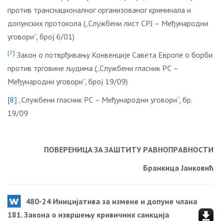
против транснационалног организованог криминала и
допунских протокола („Службени лист СРЈ – Међународни
уговори”, број 6/01)
[7]
Закон о потврђивању Конвенције Савета Европе о борби
против трговине људима („Службени гласник РС –
Међународни уговори”, број 19/09)
[8]
„Службени гласник РС – Међународни уговори“, бр.
19/09
ПOВEРEНИЦA ЗA ЗAШTИTУ РAВНOПРAВНOСTИ
Брaнкицa Jaнкoвић
480-24 Иницијатива за измене и допуне члана
181. Закона о извршењу кривичних санкција