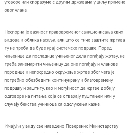
уговоре или споразуме с другим државама у циљу примене
овог члана.
Неспорна је важност правовременог санкционисања свих
видова и облика насиља, али што се тиче заштите жртава
ту не треба да буде крај системске подршке. Поред
чињенице да последице учињеног дела погађају жртву, не
треба занемарити чињеницу да оне погађају и чланове
породице и непосредно окружење жртве због чега је
потребно обезбедити континуирану и благовремену
подршку и заштиту, као и могућност да жртве добију
одговоре на питања која се отварају пуштањем или у
случају бекства учиниоца са одслужења казне.
Имајући у виду све наведено Повереник Министарству