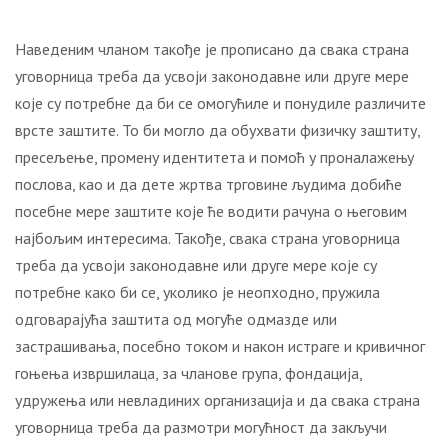
Наведеним чланом такође је прописано да свака страна
уговорница треба да усвоји законодавне или друге мере
које су потребне да би се омогућиле и понудиле различите
врсте заштите. То би могло да обухвати физичку заштиту,
пресељење, промену идентитета и помоћ у проналажењу
послова, као и да дете жртва трговине људима добиће
посебне мере заштите које ће водити рачуна о његовим
најбољим интересима. Такође, свака страна уговорница
треба да усвоји законодавне или друге мере које су
потребне како би се, уколико је неопходно, пружила
одговарајућа заштита од могуће одмазде или
застрашивања, посебно током и након истраге и кривичног
гоњења извршилаца, за чланове група, фондација,
удружења или невладиних организација и да свака страна
уговорница треба да размотри могућност да закључи