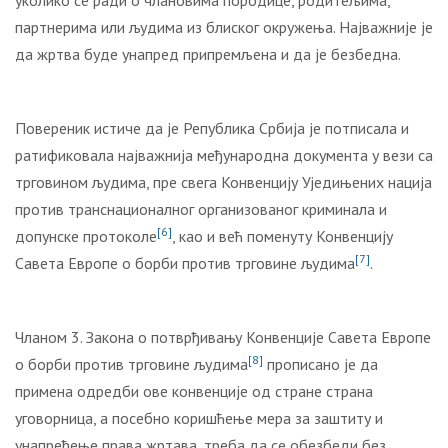
уколико се ради о члановима породице, родитељима,
партнерима или људима из блиског окружења. Најважније је
да жртва буде унапред припремљена и да је безбедна.
Повереник истиче да је Република Србија је потписала и
ратификовала најважнија међународна документа у вези са
трговином људима, пре свега Конвенцију Уједињених нација
против транснационалног организованог криминала и
[6]
допунске протоколе
, као и већ поменуту Конвенцију
[7]
Савета Европе о борби против трговине људима
.
Чланом 3. Закона о потврђивању Конвенције Савета Европе
[8]
о борби против трговине људима
прописано је да
примена одредби ове конвенције од стране страна
уговорница, а посебно коришћење мера за заштиту и
унапређење права жртава, треба да се обезбеди без