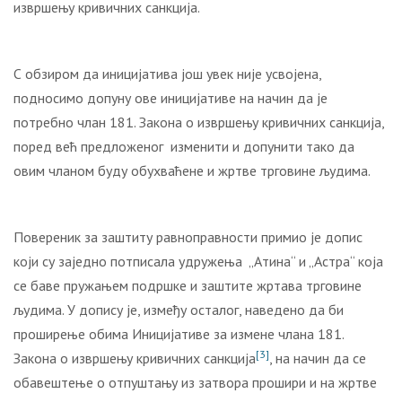
извршењу кривичних санкција.
С обзиром да иницијатива још увек није усвојена,
подносимо допуну ове иницијативе на начин да је
потребно члан 181. Закона о извршењу кривичних санкција,
поред већ предложеног изменити и допунити тако да
овим чланом буду обухваћене и жртве трговине људима.
Повереник за заштиту равноправности примио је допис
који су заједно потписала удружења „Атина“ и „Астра“ која
се баве пружањем подршке и заштите жртава трговине
људима. У допису је, између осталог, наведено да би
проширење обима Иницијативе за измене члана 181.
[3]
Закона о извршењу кривичних санкција
, на начин да се
обавештење о отпуштању из затвора прошири и на жртве