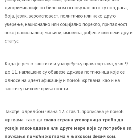
дискриминације по било ком основу као што су пол, раса,
боја, језик, вероисповест, политичко или неко друго
уверење, национално или социјално порекло, припадност
некој националној мањини, имовина, рођење или неки други
статус.
Када је реч о заштити и унапређењу права жртава, у чл. 9.
до 11. наглашене су обавезе држава потписница које се
односе на идентификацију и помоћ жртвама, као и на
заштиту њихове приватности.
Такође, одредбом члана 12. став 1. прописана је помоћ
жртвама, тако да
свака страна уговорница треба да
усвоји законодавне или друге мере које су потребне за
пружање помоћи жртвама у њиховом физичком,