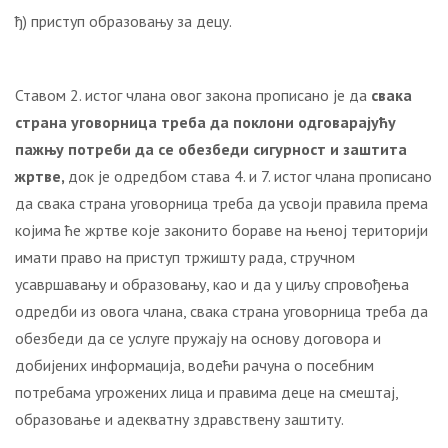
ђ) приступ образовању за децу.
Ставом 2. истог члана овог закона прописано је да
свака
страна уговорница треба да поклони одговарајућу
пажњу потреби да се обезбеди сигурност и заштита
жртве,
док је одредбом става 4. и 7. истог члана прописано
да свака страна уговорница треба да усвоји правила према
којима ће жртве које законито бораве на њеној територији
имати право на приступ тржишту рада, стручном
усавршавању и образовању, као и да у циљу спровођења
одредби из овога члана, свака страна уговорница треба да
обезбеди да се услуге пружају на основу договора и
добијених информација, водећи рачуна о посебним
потребама угрожених лица и правима деце на смештај,
образовање и адекватну здравствену заштиту.