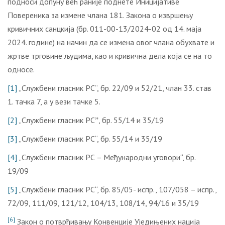
подноси допуну већ раније поднете Иницијативе
Повереника за измене члана 181. Закона о извршењу
кривичних санцкија (бр. 011-00-13/2024-02 од 14. маја
2024. године) на начин да се измена овог члана обухвате и
жртве трговине људима, као и кривична дела која се на то
односе.
[1]
„Службени гласник РС“, бр. 22/09 и 52/21, члан 33. став
1. тачка 7, а у вези тачке 5.
[2]
„Службени гласник РСˮ, бр. 55/14 и 35/19
[3]
„Службени гласник РС“, бр. 55/14 и 35/19
[4]
„Службени гласник РС – Међународни уговори“, бр.
19/09
[5]
„Службени гласник РС“, бр. 85/05- испр., 107/058 – испр.,
72/09, 111/09, 121/12, 104/13, 108/14, 94/16 и 35/19
[6]
Закон о потврђивању Конвенције Уједињених нација