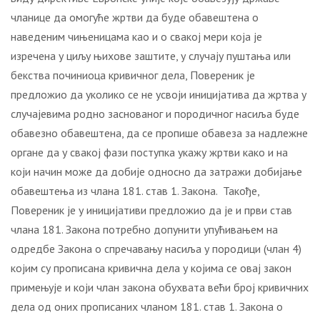
чланице да омогуће жртви да буде обавештена о
наведеним чињеницама као и о свакој мери која је
изречена у циљу њихове заштите, у случају пуштања или
бекства починиоца кривичног дела, Повереник је
предложио да уколико се не усвоји иницијатива да жртва у
случајевима родно заснованог и породичног насиља буде
обавезно обавештена, да се пропише обавеза за надлежне
органе да у свакој фази поступка укажу жртви како и на
који начин може да добије односно да затражи добијање
обавештења из члана 181. став 1. Закона. Такође,
Повереник је у иницијативи предложио да је и први став
члана 181. Закона потребно допунити упућивањем на
одредбе Закона о спречавању насиља у породици (члан 4)
којим су прописана кривична дела у којима се овај закон
примењује и који члан закона обухвата већи број кривичних
дела од оних прописаних чланом 181. став 1. Закона о