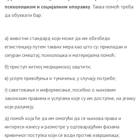
психолошком и социјалном опоравку
. Таква помоћ треба
да обухвати бар:
а) животни стандард који може да им обезбеди
егзистенцију путем таквих мера као што су: прикладан и
сигуран смештај, психолошка и материјална помоћ;
б) приступ хитној медицинској заштити;
в) услуге превођења и тумачења, у случају потребе;
г) саветовање и информисање, посебно о њиховим
законским правима и услугама које су им доступне, на језику
који разумеју;
д) помоћ која ће да им омогући да се њихова права и
интереси изнесу и размотре у одговарајућим фазама
кривичног поступка који се води против извршилаца;