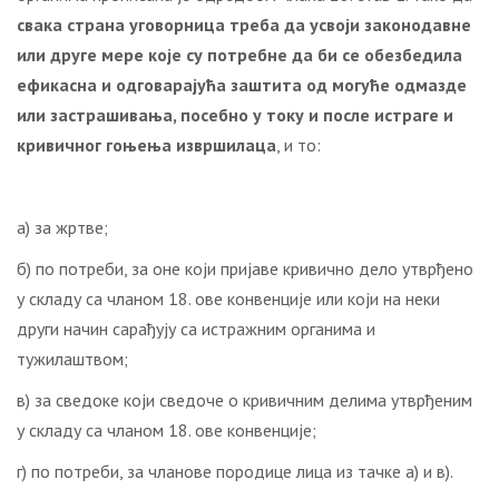
свака страна уговорница треба да усвоји законодавне
или друге мере које су потребне да би се обезбедила
ефикасна и одговарајућа заштита од могуће одмазде
или застрашивања, посебно у току и после истраге и
кривичног гоњења извршилаца
, и то:
а) за жртве;
б) по потреби, за оне који пријаве кривично дело утврђено
у складу са чланом 18. ове конвенције или који на неки
други начин сарађују са истражним органима и
тужилаштвом;
в) за сведоке који сведоче о кривичним делима утврђеним
у складу са чланом 18. ове конвенције;
г) по потреби, за чланове породице лица из тачке а) и в).